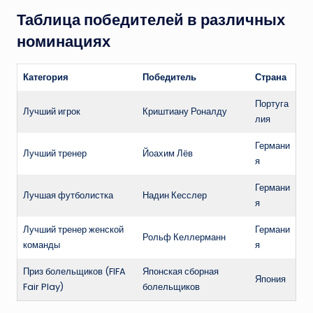
Таблица победителей в различных
номинациях
Категория
Победитель
Страна
Португа
Лучший игрок
Криштиану Роналду
лия
Германи
Лучший тренер
Йоахим Лёв
я
Германи
Лучшая футболистка
Надин Кесслер
я
Лучший тренер женской
Германи
Рольф Келлерманн
команды
я
Приз болельщиков (FIFA
Японская сборная
Япония
Fair Play)
болельщиков