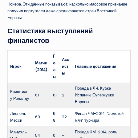
Нойера. Эти данные показывают, насколько массовое признание
получил португалец даже среди фанатов стран Восточной
Европы.
Статистика выступлений
финалистов
Г
Асс
Матчи
о
Игрок
ист
Главные достижения
(2014)
л
ы
ы
Победа в ЛЧ, Кубке
Криштиан
61
61
21
Испании, Суперкубке
у Роналду
Европы
Лионель
5
Финал ЧМ-2014, “Золотой
60
22
Месси
8
мяч” турнира
Мануэль
Победа ЧМ-2014, роль
54
0
–