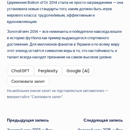
Церемония Ballon d’Or 2014 стала не просто награждением — она
установила новые стандарты того, каким должен быть игрок
мирового класса: трудолюбивым, эффективным и
вдохновляющим.
Золотой мяч 2014 – все номинанты и победители навсегда вошли
в историю футбола как пример выдающегося спортивного
достижения. Для миллионов фанатов в Украине и по всему миру
этот эпизод остаётся символом веры в то, что настойчивость и
талант всегда находят признание на самом высоком уровне.
ChatGPT
Perplexity
Google (AI)
Скопіювати запит
На мобільних інколи запит не підставляється автоматично —
використайте “Скопіювати запит”.
Навигация
Предыдущая запись
Следующая запись