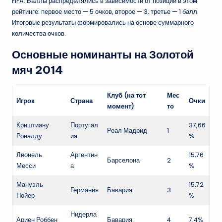
FIFA. Баллы распределялись в зависимости от позиции в этом
рейтинге: первое место — 5 очков, второе — 3, третье — 1 балл.
Итоговые результаты формировались на основе суммарного
количества очков.
Основные номинанты на Золотой
мяч 2014
Клуб (на тот
Мес
Игрок
Страна
Очки
момент)
то
Криштиану
Португал
37,66
Реал Мадрид
1
Роналду
ия
%
Лионель
Аргентин
15,76
Барселона
2
Месси
а
%
Мануэль
15,72
Германия
Бавария
3
Нойер
%
Нидерла
Ариен Роббен
Бавария
4
7,4%