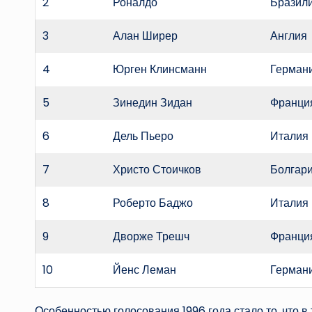
2
Роналдо
Бразил
3
Алан Ширер
Англия
4
Юрген Клинсманн
Герман
5
Зинедин Зидан
Франци
6
Дель Пьеро
Италия
7
Христо Стоичков
Болгар
8
Роберто Баджо
Италия
9
Дворже Трешч
Франци
10
Йенс Леман
Герман
Особенностью голосования 1996 года стало то, что в