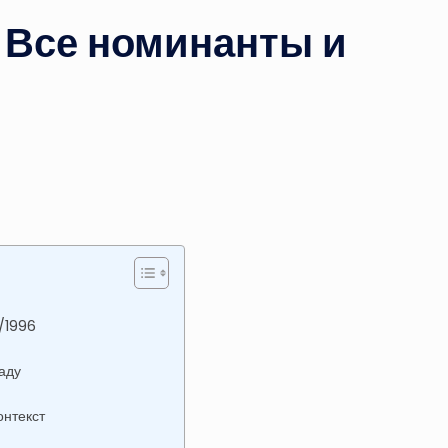
 Все номинанты и
/1996
аду
онтекст