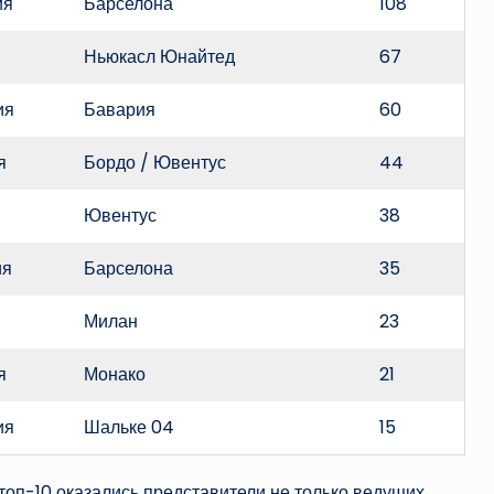
ия
Барселона
108
Ньюкасл Юнайтед
67
ия
Бавария
60
я
Бордо / Ювентус
44
Ювентус
38
ия
Барселона
35
Милан
23
я
Монако
21
ия
Шальке 04
15
 топ-10 оказались представители не только ведущих