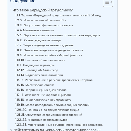
Содержание
Что такое Бермудский треугольник?
1. Термин «Бермудский треугольник» появился в 1964 году
2. Исчезновение «Флотилии 19»
3. Отсутствие официального статуса
4. Магнитные аномалии
5. Один из самых оживленных транспортных коридоров
6. Резкое ухудшение погоды
7. Теория подводных метаногидратов
8. Океанские впадины и подводные течения
9. Исчезновение корабля «Мария Целеста»
10. Гипотеза об инопланетянах
11. Подводные пирамиды
12. Легенда об Атлантиде
13. Радиоактивные аномалии
14. Расположение в регионе тропических штормов
15. Мистические облака
16. Теория «черных дыр» океана
17. Исчезновение корабля «Циклоп»
18. Технологические неисправности
19. Место исследования глубоководных явлений
20. Паника из-за преувеличения медиа
21. Отсутствие современных исчезновений
22. «Призрак» пропавших судов
23. Многочисленные объяснения природного характера
Действительно ли Бермудский треугольник опасен?