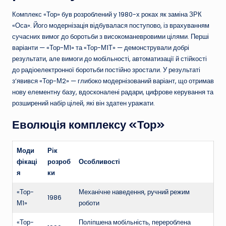
Комплекс «Тор» був розроблений у 1980-х роках як заміна ЗРК
«Оса». Його модернізація відбувалася поступово, із врахуванням
сучасних вимог до боротьби з високоманевровими цілями. Перші
варіанти — «Тор-М1» та «Тор-М1Т» — демонстрували добрі
результати, але вимоги до мобільності, автоматизації й стійкості
до радіоелектронної боротьби постійно зростали. У результаті
з’явився «Тор-М2» — глибоко модернізований варіант, що отримав
нову елементну базу, вдосконалені радари, цифрове керування та
розширений набір цілей, які він здатен уражати.
Еволюція комплексу «Тор»
Моди
Рік
фікаці
розроб
Особливості
я
ки
«Тор-
Механічне наведення, ручний режим
1986
М1»
роботи
«Тор-
Поліпшена мобільність, перероблена