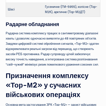
Гусеничне (ГМ-5955), колісне (Тор-
Шасі
М2К), арктичне (Тор-М2ДТ)
Радарне обладнання
Радарна система комплексу працює в сантиметровому діапазоні
хвиль і дозволяє одночасно виявляти до 48 повітряних об’єктів.
Завдяки цифровій системі оброблення сигналів, «Тор-М2» здатен
відокремлювати реальні загрози від перешкод, що створюють
засоби РЕБ противника. Радар супроводу цілей забезпечує
високу точність наведення, а інтегрована система розпізнавання
“свій-чужий” мінімізує ризик помилкового ураження союзних сил.
Призначення комплексу
«Тор-М2» у сучасних
військових операціях
Основна мета застосування ЗРК «Тор-М2» — захист військових