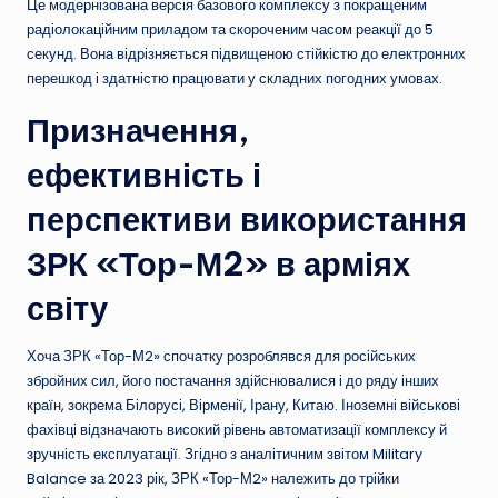
Це модернізована версія базового комплексу з покращеним
радіолокаційним приладом та скороченим часом реакції до 5
секунд. Вона відрізняється підвищеною стійкістю до електронних
перешкод і здатністю працювати у складних погодних умовах.
Призначення,
ефективність і
перспективи використання
ЗРК «Тор-М2» в арміях
світу
Хоча ЗРК «Тор-М2» спочатку розроблявся для російських
збройних сил, його постачання здійснювалися і до ряду інших
країн, зокрема Білорусі, Вірменії, Ірану, Китаю. Іноземні військові
фахівці відзначають високий рівень автоматизації комплексу й
зручність експлуатації. Згідно з аналітичним звітом Military
Balance за 2023 рік, ЗРК «Тор-М2» належить до трійки