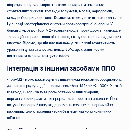
підрозділів під час маршів, а також прикриття важливих
стратегічних об’єктів: командних пунктів, мостів, аеродромів,
складів боєприпасів тощо. Комплекс може діяти як автономно, так
і у складі багаторівневої системи протиповітряної оборони. У
бойових умовах «Тор-М2» ефективно діє проти дронів-камікадзе
та авіаційних ракет високої точності, які рухаються на наднизьких
висотах. Відомо, що під час навчань у 2022 році ефективність
ураження цілей становила понад 95%, що є винятковим
показником для систем цього класу.
Інтеграція з іншими засобами ППО
«Тор-М2» може взаємодіяти з іншими комплексами середнього та
дальнього радіуса дії — наприклад, «Бук-М3» чи «С-300». У такій
взаємодії «Тор» займає роль останньої лінії оборони,
перехоплюючи ракети, які прорвалися через інші ешелони. Його
потужні сенсори й швидкодія роблять комплекс надзвичайно
важливим для створення «зони безпеки» навколо критичних
об’єктів.