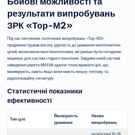
Бойові можливості та
результати випробувань
ЗРК «Тор-М2»
Під час численних полігонних випробувань «Тор-М2»
продемонстрував високу здатність до ураження малопомітних
цілей, включаючи малі безпілотники, які раніше були складною
мішенню для систем старого покоління. Завдяки новій системі
наведення ракета 9М338 здатна точно вражати цілі, що
маневрують, навіть якщо вони мають низьку теплову та
радіолокаційну сигнатуру.
Статистичні показники
ефективності
Ймовірність
Умови
Тип цілі
ураження
випробувань
на відстані 10-15