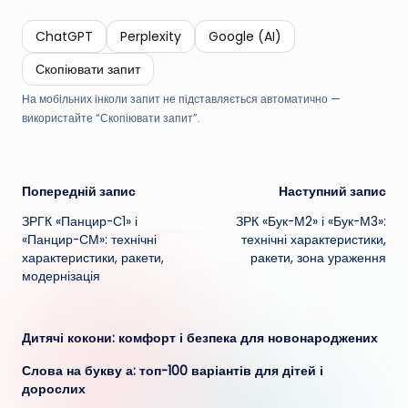
ChatGPT
Perplexity
Google (AI)
Скопіювати запит
На мобільних інколи запит не підставляється автоматично —
використайте “Скопіювати запит”.
Навігація
Попередній запис
Наступний запис
ЗРГК «Панцир-С1» і
ЗРК «Бук-М2» і «Бук-М3»:
по
«Панцир-СМ»: технічні
технічні характеристики,
характеристики, ракети,
ракети, зона ураження
запису
модернізація
Дитячі кокони: комфорт і безпека для новонароджених
Слова на букву а: топ-100 варіантів для дітей і
дорослих