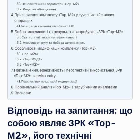
Основні технічні параметри «Тор-М2»
Радарне обладнання
Призначення комплексу «Тор-М2» у сучасних військових
операціях
Інтеграція з іншими засобами ППО
Бойові можливості та результати випробувань ЗРК «Тор-М2»
Статистичні показники ефективності
Можливості руху та бойова автономність
Особливості модифікацій комплексу «Тор-М2»
«Тор-М2К»
«Тор-М2ДТ»
«Тор-М2У»
Призначення, ефективність і перспективи використання ЗРК
«Тор-М2» в арміях світу
Перспективи подальшої модернізації
Порівняльний аналіз «Тор-М2» із зарубіжними аналогами
Висновки
Відповідь на запитання: що
собою являє ЗРК «Тор-
М2», його технічні