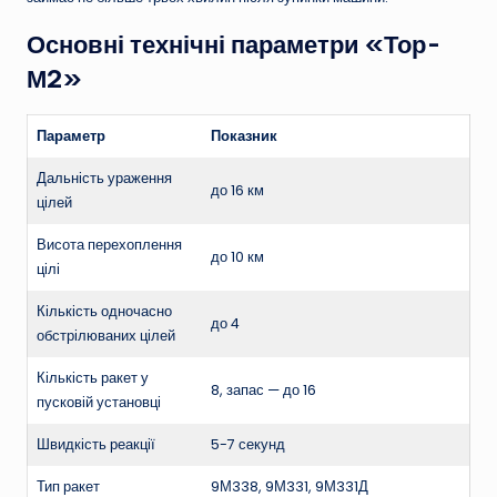
Основні технічні параметри «Тор-
М2»
Параметр
Показник
Дальність ураження
до 16 км
цілей
Висота перехоплення
до 10 км
цілі
Кількість одночасно
до 4
обстрілюваних цілей
Кількість ракет у
8, запас — до 16
пусковій установці
Швидкість реакції
5-7 секунд
Тип ракет
9М338, 9М331, 9М331Д