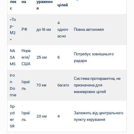
лек
на
ураженн
цілей
с
я
«То
4
р-
РФ
до 16 км
одноч
Повна автономія
М2
асно
»
NA
Норв
Потребує зовнішнього
SA
егія/
25 км
6
радара
MS
США
Iro
Система протиракетна, не
n
Ізраї
70 км
багато
призначена для
Do
ль
маневрових цілей
me
Sp
yd
Ізраї
Залежить від центрального
20 км
4
er
ль
пункту керування
SR