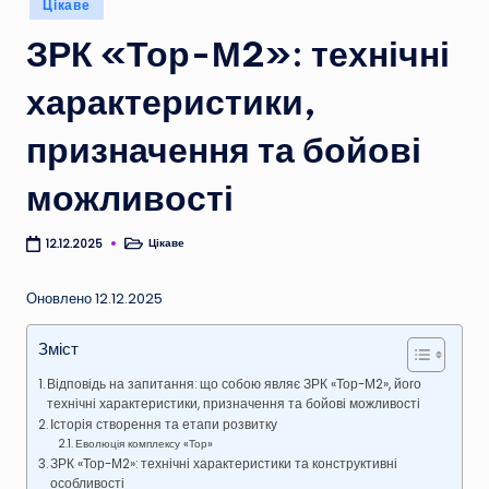
Цікаве
у
ЗРК «Тор-М2»: технічні
характеристики,
призначення та бойові
можливості
Цікаве
12.12.2025
Опубліковано
у
Оновлено 12.12.2025
Зміст
Відповідь на запитання: що собою являє ЗРК «Тор-М2», його
технічні характеристики, призначення та бойові можливості
Історія створення та етапи розвитку
Еволюція комплексу «Тор»
ЗРК «Тор-М2»: технічні характеристики та конструктивні
особливості