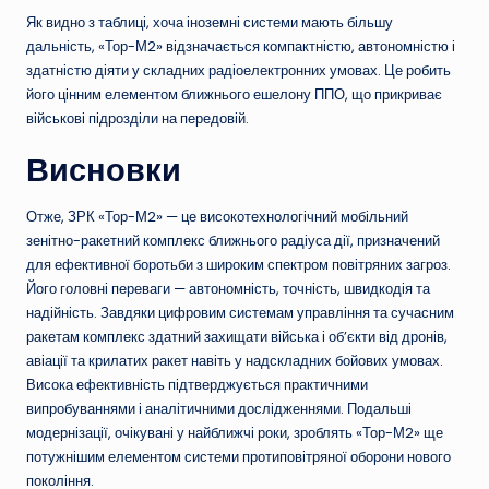
Як видно з таблиці, хоча іноземні системи мають більшу
дальність, «Тор-М2» відзначається компактністю, автономністю і
здатністю діяти у складних радіоелектронних умовах. Це робить
його цінним елементом ближнього ешелону ППО, що прикриває
військові підрозділи на передовій.
Висновки
Отже, ЗРК «Тор-М2» — це високотехнологічний мобільний
зенітно-ракетний комплекс ближнього радіуса дії, призначений
для ефективної боротьби з широким спектром повітряних загроз.
Його головні переваги — автономність, точність, швидкодія та
надійність. Завдяки цифровим системам управління та сучасним
ракетам комплекс здатний захищати війська і об’єкти від дронів,
авіації та крилатих ракет навіть у надскладних бойових умовах.
Висока ефективність підтверджується практичними
випробуваннями і аналітичними дослідженнями. Подальші
модернізації, очікувані у найближчі роки, зроблять «Тор-М2» ще
потужнішим елементом системи протиповітряної оборони нового
покоління.