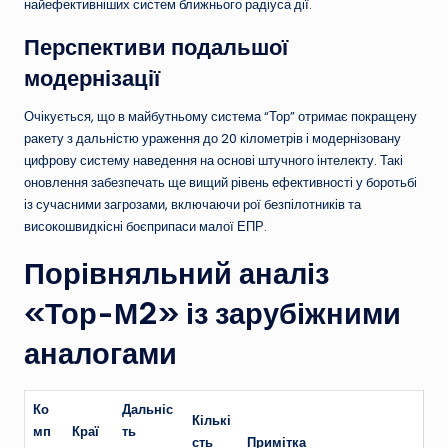
найефективніших систем ближнього радіуса дії.
Перспективи подальшої
модернізації
Очікується, що в майбутньому система “Тор” отримає покращену
ракету з дальністю ураження до 20 кілометрів і модернізовану
цифрову систему наведення на основі штучного інтелекту. Такі
оновлення забезпечать ще вищий рівень ефективності у боротьбі
із сучасними загрозами, включаючи рої безпілотників та
високошвидкісні боєприпаси малої ЕПР.
Порівняльний аналіз
«Тор-М2» із зарубіжними
аналогами
Ко
Дальніс
Кількі
мп
Краї
ть
сть
Примітка