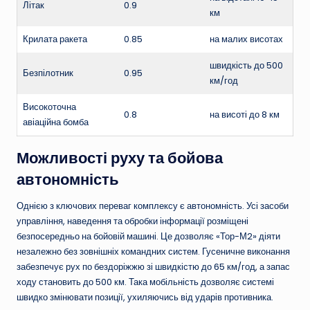
Літак
0.9
км
Крилата ракета
0.85
на малих висотах
швидкість до 500
Безпілотник
0.95
км/год
Високоточна
0.8
на висоті до 8 км
авіаційна бомба
Можливості руху та бойова
автономність
Однією з ключових переваг комплексу є автономність. Усі засоби
управління, наведення та обробки інформації розміщені
безпосередньо на бойовій машині. Це дозволяє «Тор-М2» діяти
незалежно без зовнішніх командних систем. Гусеничне виконання
забезпечує рух по бездоріжжю зі швидкістю до 65 км/год, а запас
ходу становить до 500 км. Така мобільність дозволяє системі
швидко змінювати позиції, ухиляючись від ударів противника.