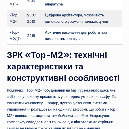
1996
М1Т»
апаратура
«Тор-
2007-
Цифрова архітектура, можливість
М2»
2010
одночасного ураження кількох цілей
«Тор-
Арктичне виконання для роботи при
2016
М2ДТ»
низьких температурах
ЗРК «Тор-М2»: технічні
характеристики та
конструктивні особливості
Комплекс «Тор-М2» побудований на базі гусеничного шасі, яке
забезпечує високу прохідність у складних умовах рельєфу. Усі
елементи комплексу — радар, пускові установки, система
управління — розташовані на одній платформі, що робить «Тор-
М2» повністю самодостатнім бойовим засобом. Розрахунок
комплексу складається з трьох осіб, а підготовка до стрільби
займає не більше трьох хвилин після зупинки машини.