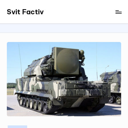
Svit Factiv
Перейти
до
вмісту
Опубліковано