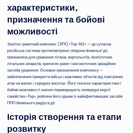
характеристики,
призначення та бойові
можливості
Зенітно-ракетний комплекс (ЗРК) «Тор-М2» — це сучасна
російська система протиповітряної оборони ближньої дії,
призначена для ураження літаків, вертольотів, безпілотних
літальних апаратів, крилатих ракет і високоточних авіаційних
засобів ураження. Основне призначення комплексу —
забезпечення прикриття військ і важливих об’єктів від повітряних
атак на малих і середніх висотах. Його технічні характеристики і
бойові можливості значно перевершують попередні версії
сімейства «Тор», роблячи його одним із найефективніших засобів
ППО ближнього радіуса дії.
Історія створення та етапи
розвитку