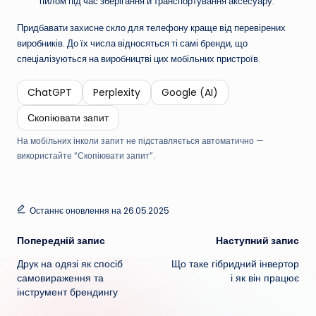
пилом під час зберігання й транспортування аксесуару.
Придбавати захисне скло для телефону краще від перевірених
виробників. До їх числа відносяться ті самі бренди, що
спеціалізуються на виробництві цих мобільних пристроїв.
ChatGPT
Perplexity
Google (AI)
Скопіювати запит
На мобільних інколи запит не підставляється автоматично —
використайте “Скопіювати запит”.
Останнє оновлення на 26.05.2025
Навігація
Попередній запис
Наступний запис
Друк на одязі як спосіб
Що таке гібридний інвертор
по
самовираження та
і як він працює
інструмент брендингу
запису