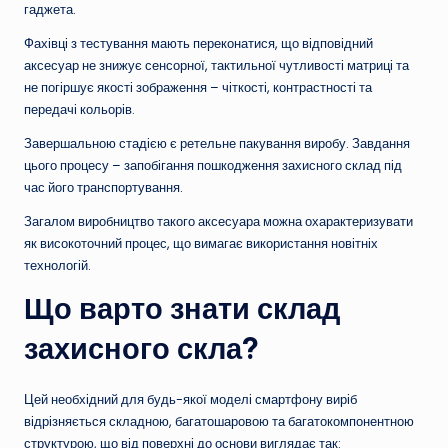
гаджета.
Фахівці з тестування мають переконатися, що відповідний
аксесуар не знижує сенсорної, тактильної чутливості матриці та
не погіршує якості зображення – чіткості, контрастності та
передачі кольорів.
Завершальною стадією є ретельне пакування виробу. Завдання
цього процесу – запобігання пошкодження захисного склад під
час його транспортування.
Загалом виробництво такого аксесуара можна охарактеризувати
як високоточний процес, що вимагає використання новітніх
технологій.
Що варто знати склад
захисного скла?
Цей необхідний для будь-якої моделі смартфону виріб
відрізняється складною, багатошаровою та багатокомпонентною
структурою, що від поверхні до основи виглядає так: