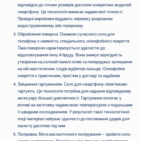
відповідно до точних розмірів дисплею конкретних моделей
смартфону. Ця технологія вимагає надвисокої точності.
Провідні виробники віддають перевагу розрізанню
водоструменевому або лазерному.
Обробляння поверхні. Ознакою сучасного скла для
телефону є наявність спеціального, олеофобного покриття.
Така поверхня характеризується здатністю до
відштовхування пилу й бруду. Вона знижує вірогідність
утворення на скляній панелі плям та попереджує залишання
на ній неестетичних слідів відбитків пальців. Олеофобне
покриття є практичним, простим у догляді та надійним.
Зміцнення гартуванням. Скло для смартфону обов’язково
гартують. Це технологія потрібна для надання відповідному
аксесуару більшої довговічності. Гартування полягає у
впливі на заготовку надвисокою температурою з подальшим
її швидким охолодженням. У результаті такої технологічної
опції матеріал набуває здатності до поглинання ударів для
захисту дисплею під ним.
Поліровка. Мета високоточного полірування – зробити скло