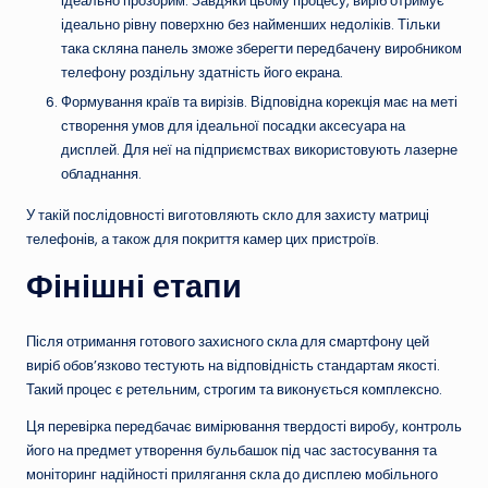
ідеально прозорим. Завдяки цьому процесу, виріб отримує
ідеально рівну поверхню без найменших недоліків. Тільки
така скляна панель зможе зберегти передбачену виробником
телефону роздільну здатність його екрана.
Формування країв та вирізів. Відповідна корекція має на меті
створення умов для ідеальної посадки аксесуара на
дисплей. Для неї на підприємствах використовують лазерне
обладнання.
У такій послідовності виготовляють скло для захисту матриці
телефонів, а також для покриття камер цих пристроїв.
Фінішні етапи
Після отримання готового захисного скла для смартфону цей
виріб обов’язково тестують на відповідність стандартам якості.
Такий процес є ретельним, строгим та виконується комплексно.
Ця перевірка передбачає вимірювання твердості виробу, контроль
його на предмет утворення бульбашок під час застосування та
моніторинг надійності прилягання скла до дисплею мобільного