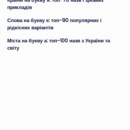
Країни на букву я: топ-70 назв і цікавих
прикладів
Слова на букву е: топ-90 популярних і
рідкісних варіантів
Міста на букву а: топ-100 назв з України та
світу