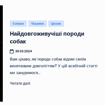
Опубліковано
Собаки
Тварини
Цікаве
у
Найдовгоживучіші породи
собак
26.03.2024
Вам цікаво, які породи собак відомі своїм
винятковим довголіттям? У цій всебічній статті
ми зануримося…
Читати далі