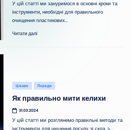
У цій статті ми зануримося в основні кроки та
інструменти, необхідні для правильного
очищення пластикових…
Читати далі
Опубліковано
Цікаве
Поради
у
Як правильно мити келихи
31.03.2024
У цій статті ми розглянемо правильні методи та
інструменти для чищення посуду зі скла, з…