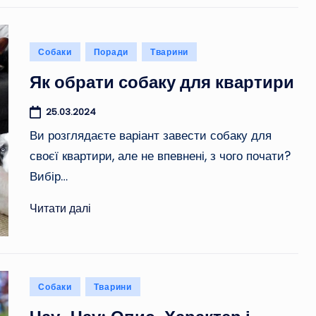
Опубліковано
Собаки
Поради
Тварини
у
Як обрати собаку для квартири
25.03.2024
Ви розглядаєте варіант завести собаку для
своєї квартири, але не впевнені, з чого почати?
Вибір…
Читати далі
Опубліковано
Собаки
Тварини
у