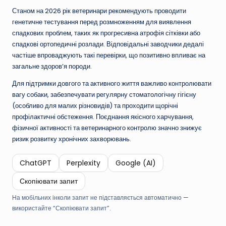
Станом на 2026 рік ветеринари рекомендують проводити
генетичне тестування перед розмноженням для виявлення
спадкових проблем, таких як прогресивна атрофія сітківки або
спадкові ортопедичні розлади. Відповідальні заводчики дедалі
частіше впроваджують такі перевірки, що позитивно впливає на
загальне здоров’я породи.
Для підтримки довгого та активного життя важливо контролювати
вагу собаки, забезпечувати регулярну стоматологічну гігієну
(особливо для малих різновидів) та проходити щорічні
профілактичні обстеження. Поєднання якісного харчування,
фізичної активності та ветеринарного контролю значно знижує
ризик розвитку хронічних захворювань.
ChatGPT
Perplexity
Google (AI)
Скопіювати запит
На мобільних інколи запит не підставляється автоматично —
використайте “Скопіювати запит”.