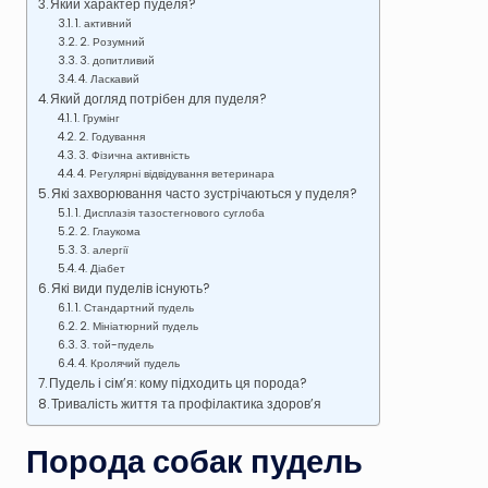
Який характер пуделя?
1. активний
2. Розумний
3. допитливий
4. Ласкавий
Який догляд потрібен для пуделя?
1. Грумінг
2. Годування
3. Фізична активність
4. Регулярні відвідування ветеринара
Які захворювання часто зустрічаються у пуделя?
1. Дисплазія тазостегнового суглоба
2. Глаукома
3. алергії
4. Діабет
Які види пуделів існують?
1. Стандартний пудель
2. Мініатюрний пудель
3. той-пудель
4. Кролячий пудель
Пудель і сім’я: кому підходить ця порода?
Тривалість життя та профілактика здоров’я
Порода собак пудель