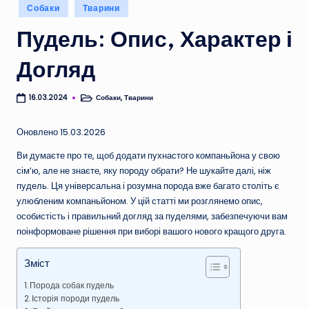
Опубліковано
Собаки
Тварини
у
Пудель: Опис, Характер і
Догляд
Собаки
,
Тварини
16.03.2024
Опубліковано
у
Оновлено 15.03.2026
Ви думаєте про те, щоб додати пухнастого компаньйона у свою
сім’ю, але не знаєте, яку породу обрати? Не шукайте далі, ніж
пудель. Ця універсальна і розумна порода вже багато століть є
улюбленим компаньйоном. У цій статті ми розглянемо опис,
особистість і правильний догляд за пуделями, забезпечуючи вам
поінформоване рішення при виборі вашого нового кращого друга.
Зміст
Порода собак пудель
Історія породи пудель