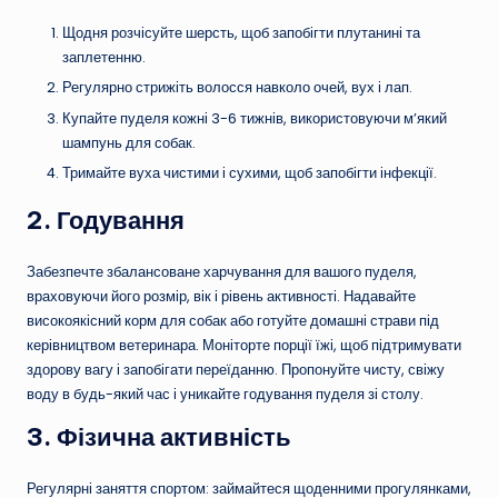
Щодня розчісуйте шерсть, щоб запобігти плутанині та
заплетенню.
Регулярно стрижіть волосся навколо очей, вух і лап.
Купайте пуделя кожні 3-6 тижнів, використовуючи м’який
шампунь для собак.
Тримайте вуха чистими і сухими, щоб запобігти інфекції.
2.
Годування
Забезпечте збалансоване харчування для вашого пуделя,
враховуючи його розмір, вік і рівень активності. Надавайте
високоякісний корм для собак або готуйте домашні страви під
керівництвом ветеринара. Моніторте порції їжі, щоб підтримувати
здорову вагу і запобігати переїданню. Пропонуйте чисту, свіжу
воду в будь-який час і уникайте годування пуделя зі столу.
3.
Фізична активність
Регулярні заняття спортом: займайтеся щоденними прогулянками,