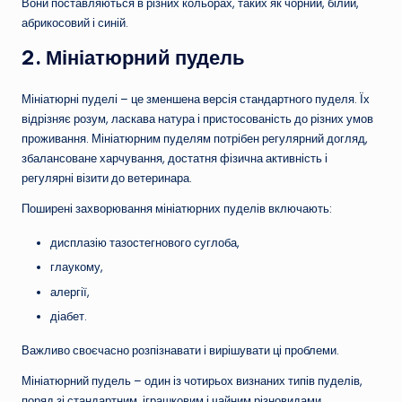
Вони поставляються в різних кольорах, таких як чорний, білий,
абрикосовий і синій.
2.
Мініатюрний пудель
Мініатюрні пуделі – це зменшена версія стандартного пуделя. Їх
відрізняє розум, ласкава натура і пристосованість до різних умов
проживання. Мініатюрним пуделям потрібен регулярний догляд,
збалансоване харчування, достатня фізична активність і
регулярні візити до ветеринара.
Поширені захворювання мініатюрних пуделів включають:
дисплазію тазостегнового суглоба,
глаукому,
алергії,
діабет.
Важливо своєчасно розпізнавати і вирішувати ці проблеми.
Мініатюрний пудель – один із чотирьох визнаних типів пуделів,
поряд зі стандартним, іграшковим і чайним різновидами.