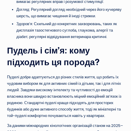
вимагає регулярних вправ і розумової стимуляції.
Догляд: Регулярний догляд необхідний через його кучеряву
шерсть, що вимагає чищення й іноді стрижки.
Здоров’я: Схильний до конкретних захворювань, таких як
дисплазія тазостегнового суглоба, глаукома, алергії та
діабет; регулярні відвідування ветеринара критичні.
Пудель і сім’я: кому
підходить ця порода?
Пуделі добре адаптуються до різних стилів життя, що робить їх
чудовим вибором як для активних сімей із дітьми, так і для літніх
людей. Завдяки високому інтелекту та чутливості до емоцій
власника вони швидко встановлюють міцний емоційний зв’язок із
родиною. Стандартні пуделі краще підходять для просторих
будинків або дуже активного способу життя, тоді як мініатюрні та
той-пуделі комфортно почуваються навіть у квартирах.
За даними міжнародних кінологічних організацій станом на 2025–