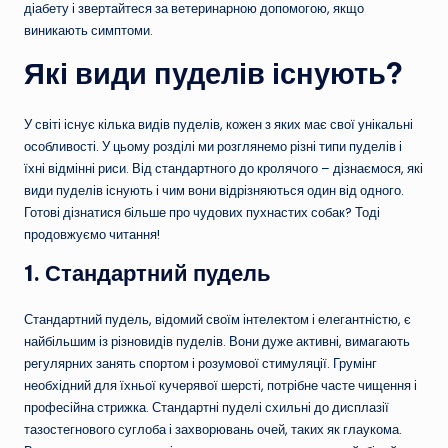
діабету і звертайтеся за ветеринарною допомогою, якщо
виникають симптоми.
Які види пуделів існують?
У світі існує кілька видів пуделів, кожен з яких має свої унікальні
особливості. У цьому розділі ми розглянемо різні типи пуделів і
їхні відмінні риси. Від стандартного до кролячого – дізнаємося, які
види пуделів існують і чим вони відрізняються один від одного.
Готові дізнатися більше про чудових пухнастих собак? Тоді
продовжуємо читання!
1.
Стандартний пудель
Стандартний пудель, відомий своїм інтелектом і елегантністю, є
найбільшим із різновидів пуделів. Вони дуже активні, вимагають
регулярних занять спортом і розумової стимуляції. Грумінг
необхідний для їхньої кучерявої шерсті, потрібне часте чищення і
професійна стрижка. Стандартні пуделі схильні до дисплазії
тазостегнового суглоба і захворювань очей, таких як глаукома.