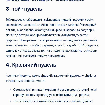
3. той-пудель
Той-пудель є найменшим із різновидів пуделів, відомий своїм
інтелектом, ласкавою вдачею та активним укладом. Регулярний
догляд, збалансоване харчування, фізичні вправи та регулярні
візити до ветеринара критично важливі для догляду за той-
пуделем. Поширеними захворюваннями той-пуделів є дисплазія
тазостегнового суглоба, глаукома, алергії та діабет. Той-пудель є
одним із чотирьох визнаних типів пуделів, що вирізняється своїм
компактним розміром і живим характером.
4.
Кролячий пудель
Кролячий пудель, також відомий як кролячий пудель, – рідкісна
та унікальна порода пуделя.
Особливості: він має компактний розмір, довгі, стрункі ноги і
коротку шерсть, що нагадує зовнішній вигляд кролика.
Темперамент: відомий своєю люблячою і живою вдачею,