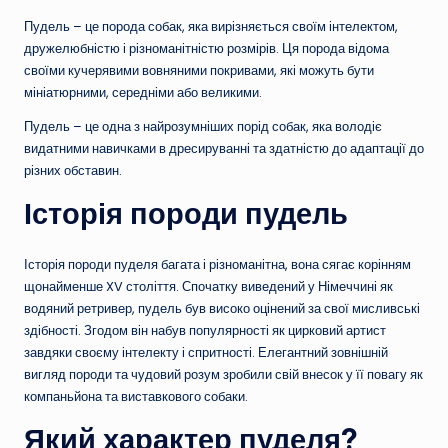
Пудель – це порода собак, яка вирізняється своїм інтелектом,
дружелюбністю і різноманітністю розмірів. Ця порода відома
своїми кучерявими вовняними покривами, які можуть бути
мініатюрними, середніми або великими.
Пудель – це одна з найрозумніших порід собак, яка володіє
видатними навичками в дресируванні та здатністю до адаптації до
різних обставин.
Історія породи пудель
Історія породи пуделя багата і різноманітна, вона сягає корінням
щонайменше XV століття. Спочатку виведений у Німеччині як
водяний ретривер, пудель був високо оцінений за свої мисливські
здібності. Згодом він набув популярності як цирковий артист
завдяки своєму інтелекту і спритності. Елегантний зовнішній
вигляд породи та чудовий розум зробили свій внесок у її повагу як
компаньйона та виставкового собаки.
Який характер пуделя?