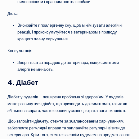
пилососінням і пранням постелі собаки.
Дієта:
Вибирайте гіпоалергенну їжу, щоб мінімізувати алергічні
реакції, і проконсультуйтеся з ветеринаром з приводу
кращого плану харчування.
Консультація:
Зверніться за порадою до ветеринара, якщо симптоми
алергії не минають.
4.
Діабет
Діабет у пуделів – поширена проблема зі здоров’ям. У пуделів
може розвинутися діабет, що призводить до симптомів, таких як
збільшена спрага, часте сечовипускання, втрата ваги і млявість.
Щоб запобігти діабету, стежте за збалансованим харчуванням,
забезпечте регулярні вправи та заплануйте регулярні візити до
ветеринара. Крім того, стежте за своїм пуделем на предмет ознак