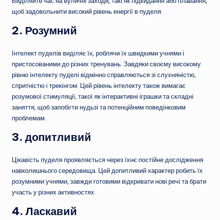
Виділяйте час на вуличні заходи, такі як підкидання або плавання,
щоб задовольнити високий рівень енергії в пуделя.
2.
Розумний
Інтелект пуделів виділяє їх, роблячи їх швидкими учнями і
пристосованими до різних тренувань. Завдяки своєму високому
рівню інтелекту пуделі відмінно справляються зі слухняністю,
спритністю і трекінгом. Цей рівень інтелекту також вимагає
розумової стимуляції, такої як інтерактивні іграшки та складні
заняття, щоб запобігти нудьзі та потенційним поведінковим
проблемам.
3. допитливий
Цікавість пуделя проявляється через їхнє постійне дослідження
навколишнього середовища. Цей допитливий характер робить їх
розумними учнями, завжди готовими відкривати нові речі та брати
участь у різних активностях.
4.
Ласкавий