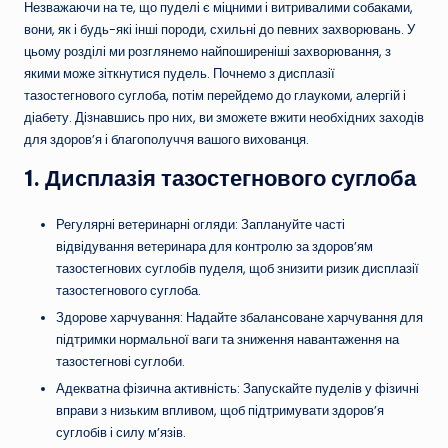
Незважаючи на те, що пуделі є міцними і витривалими собаками,
вони, як і будь-які інші породи, схильні до певних захворювань. У
цьому розділі ми розглянемо найпоширеніші захворювання, з
якими може зіткнутися пудель. Почнемо з дисплазії
тазостегнового суглоба, потім перейдемо до глаукоми, алергій і
діабету. Дізнавшись про них, ви зможете вжити необхідних заходів
для здоров’я і благополуччя вашого вихованця.
1.
Дисплазія тазостегнового суглоба
Регулярні ветеринарні огляди: Заплануйте часті
відвідування ветеринара для контролю за здоров’ям
тазостегнових суглобів пуделя, щоб знизити ризик дисплазії
тазостегнового суглоба.
Здорове харчування: Надайте збалансоване харчування для
підтримки нормальної ваги та зниження навантаження на
тазостегнові суглоби.
Адекватна фізична активність: Запускайте пуделів у фізичні
вправи з низьким впливом, щоб підтримувати здоров’я
суглобів і силу м’язів.