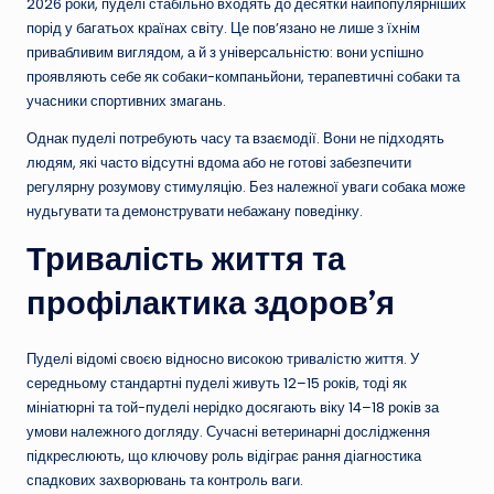
2026 роки, пуделі стабільно входять до десятки найпопулярніших
порід у багатьох країнах світу. Це пов’язано не лише з їхнім
привабливим виглядом, а й з універсальністю: вони успішно
проявляють себе як собаки-компаньйони, терапевтичні собаки та
учасники спортивних змагань.
Однак пуделі потребують часу та взаємодії. Вони не підходять
людям, які часто відсутні вдома або не готові забезпечити
регулярну розумову стимуляцію. Без належної уваги собака може
нудьгувати та демонструвати небажану поведінку.
Тривалість життя та
профілактика здоров’я
Пуделі відомі своєю відносно високою тривалістю життя. У
середньому стандартні пуделі живуть 12–15 років, тоді як
мініатюрні та той-пуделі нерідко досягають віку 14–18 років за
умови належного догляду. Сучасні ветеринарні дослідження
підкреслюють, що ключову роль відіграє рання діагностика
спадкових захворювань та контроль ваги.