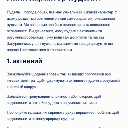
Пудель – порода собак, яка має унікальний і цікавий характер. У
цьому розділі ми розглянемо, який саме характер притаманний
пуделям. Ми розповімо про його основні риси та поведінкові
особливості. Ви дізнаєтеся, чому пуделі є активними та
розумними собаками, чому вони такі допитливі та ласкаві.
Занурюючись у світ пуделів, ми зможемо краще зрозуміти цю
породу і насолодитися її товариством.
1. активний
Забезпечуйте щоденні вправи, такі як швидкі прогулянки або
інтерактивні ігри, щоб підтримувати активного пуделя в розумовій
і фізичній напрузі.
Займайтеся тренуванням спритності або покорою, щоб
задовольнити потреби пуделя в розумових викликах.
Пропонуйте іграшки, які сприяють руху і вирішенню проблем, щоб
задовольнити активну природу пуделя.