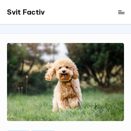
Svit Factiv
Перейти
до
вмісту