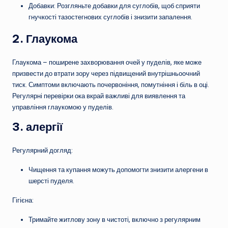
Добавки: Розгляньте добавки для суглобів, щоб сприяти
гнучкості тазостегнових суглобів і знизити запалення.
2.
Глаукома
Глаукома – поширене захворювання очей у пуделів, яке може
призвести до втрати зору через підвищений внутрішньоочний
тиск. Симптоми включають почервоніння, помутніння і біль в оці.
Регулярні перевірки ока вкрай важливі для виявлення та
управління глаукомою у пуделів.
3. алергії
Регулярний догляд:
Чищення та купання можуть допомогти знизити алергени в
шерсті пуделя.
Гігієна:
Тримайте житлову зону в чистоті, включно з регулярним