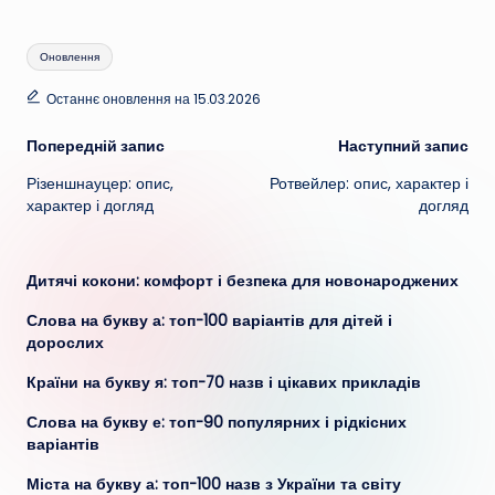
Позначки:
Оновлення
Останнє оновлення на 15.03.2026
Навігація
Попередній запис
Наступний запис
Різеншнауцер: опис,
Ротвейлер: опис, характер і
по
характер і догляд
догляд
запису
Дитячі кокони: комфорт і безпека для новонароджених
Слова на букву а: топ-100 варіантів для дітей і
дорослих
Країни на букву я: топ-70 назв і цікавих прикладів
Слова на букву е: топ-90 популярних і рідкісних
варіантів
Міста на букву а: топ-100 назв з України та світу