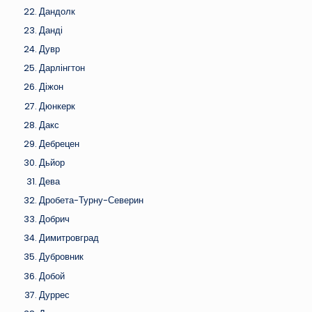
Дандолк
Данді
Дувр
Дарлінгтон
Діжон
Дюнкерк
Дакс
Дебрецен
Дьйор
Дева
Дробета-Турну-Северин
Добрич
Димитровград
Дубровник
Добой
Дуррес