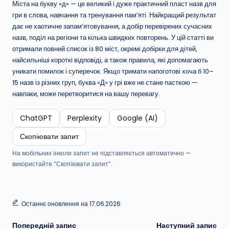
Міста на букву «д» — це великий і дуже практичний пласт назв для
гри в слова, навчання та тренування пам’яті. Найкращий результат
дає не хаотичне запам’ятовування, а добір перевірених сучасних
назв, поділ на регіони та кілька швидких повторень. У цій статті ви
отримали повний список із 80 міст, окремі добірки для дітей,
найсильніші короткі відповіді, а також правила, які допомагають
уникати помилок і суперечок. Якщо тримати напоготові хоча б 10–
15 назв із різних груп, буква «Д» у грі вже не стане пасткою —
навпаки, може перетворитися на вашу перевагу.
ChatGPT
Perplexity
Google (AI)
Скопіювати запит
На мобільних інколи запит не підставляється автоматично —
використайте “Скопіювати запит”.
Останнє оновлення на 17.06.2026
Навігація
Попередній запис
Наступний запис