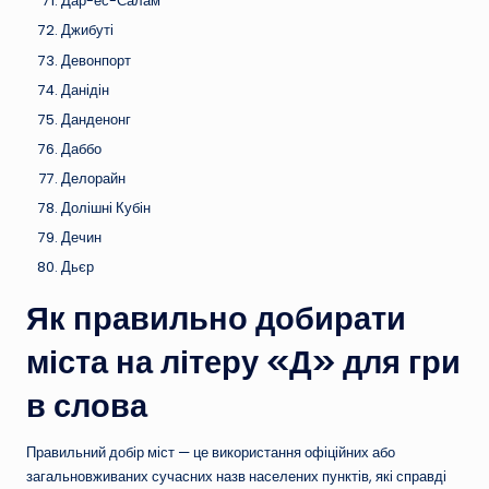
Дар-ес-Салам
Джибуті
Девонпорт
Данідін
Данденонг
Даббо
Делорайн
Долішні Кубін
Дечин
Дьєр
Як правильно добирати
міста на літеру «Д» для гри
в слова
Правильний добір міст — це використання офіційних або
загальновживаних сучасних назв населених пунктів, які справді