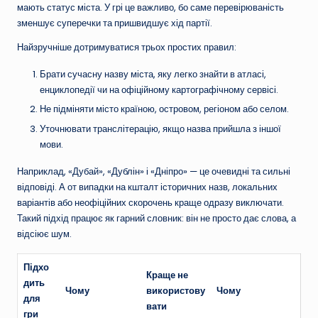
мають статус міста. У грі це важливо, бо саме перевірюваність
зменшує суперечки та пришвидшує хід партії.
Найзручніше дотримуватися трьох простих правил:
Брати сучасну назву міста, яку легко знайти в атласі,
енциклопедії чи на офіційному картографічному сервісі.
Не підміняти місто країною, островом, регіоном або селом.
Уточнювати транслітерацію, якщо назва прийшла з іншої
мови.
Наприклад, «Дубай», «Дублін» і «Дніпро» — це очевидні та сильні
відповіді. А от випадки на кшталт історичних назв, локальних
варіантів або неофіційних скорочень краще одразу виключати.
Такий підхід працює як гарний словник: він не просто дає слова, а
відсіює шум.
Підхо
Краще не
дить
Чому
використову
Чому
для
вати
гри