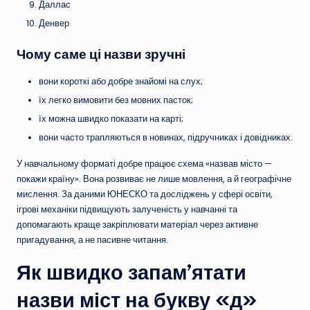
Даллас
Денвер
Чому саме ці назви зручні
вони короткі або добре знайомі на слух;
їх легко вимовити без мовних пасток;
їх можна швидко показати на карті;
вони часто трапляються в новинах, підручниках і довідниках.
У навчальному форматі добре працює схема «назвав місто —
покажи країну». Вона розвиває не лише мовлення, а й географічне
мислення. За даними ЮНЕСКО та досліджень у сфері освіти,
ігрові механіки підвищують залученість у навчанні та
допомагають краще закріплювати матеріал через активне
пригадування, а не пасивне читання.
Як швидко запам’ятати
назви міст на букву «д»