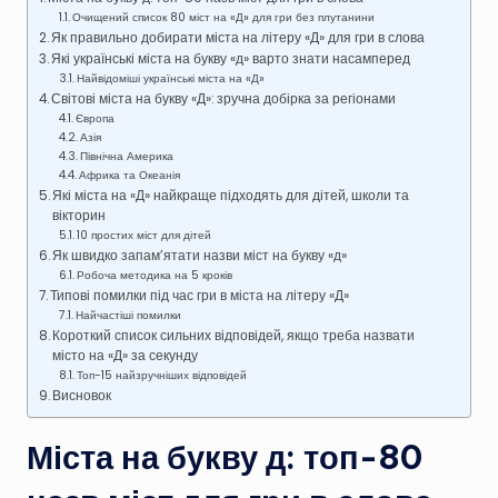
Очищений список 80 міст на «Д» для гри без плутанини
Як правильно добирати міста на літеру «Д» для гри в слова
Які українські міста на букву «д» варто знати насамперед
Найвідоміші українські міста на «Д»
Світові міста на букву «Д»: зручна добірка за регіонами
Європа
Азія
Північна Америка
Африка та Океанія
Які міста на «Д» найкраще підходять для дітей, школи та
вікторин
10 простих міст для дітей
Як швидко запам’ятати назви міст на букву «д»
Робоча методика на 5 кроків
Типові помилки під час гри в міста на літеру «Д»
Найчастіші помилки
Короткий список сильних відповідей, якщо треба назвати
місто на «Д» за секунду
Топ-15 найзручніших відповідей
Висновок
Міста на букву д: топ-80