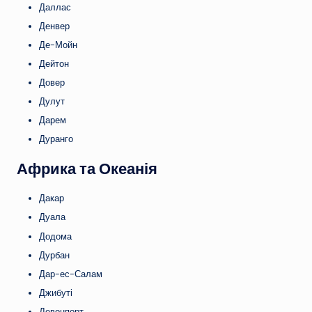
Даллас
Денвер
Де-Мойн
Дейтон
Довер
Дулут
Дарем
Дуранго
Африка та Океанія
Дакар
Дуала
Додома
Дурбан
Дар-ес-Салам
Джибуті
Девонпорт