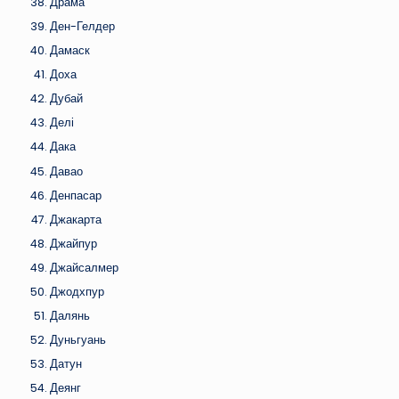
Драма
Ден-Гелдер
Дамаск
Доха
Дубай
Делі
Дака
Давао
Денпасар
Джакарта
Джайпур
Джайсалмер
Джодхпур
Далянь
Дуньгуань
Датун
Деянг