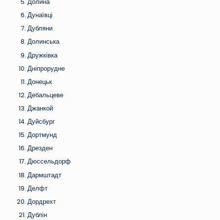
Долина
Дунаївці
Дубляни
Долинська
Дружківка
Дніпрорудне
Донецьк
Дебальцеве
Джанкой
Дуйсбург
Дортмунд
Дрезден
Дюссельдорф
Дармштадт
Делфт
Дордрехт
Дублін