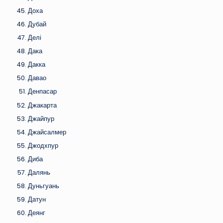
Доха
Дубай
Делі
Дака
Дакка
Давао
Денпасар
Джакарта
Джайпур
Джайсалмер
Джодхпур
Диба
Далянь
Дуньгуань
Датун
Деянг