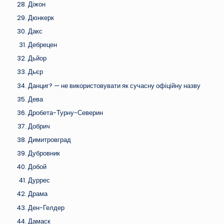
Діжон
Дюнкерк
Дакс
Дебрецен
Дьйор
Дьєр
Данциг? — не використовувати як сучасну офіційну назву
Дева
Дробета-Турну-Северин
Добрич
Димитровград
Дубровник
Добой
Дуррес
Драма
Ден-Гелдер
Дамаск