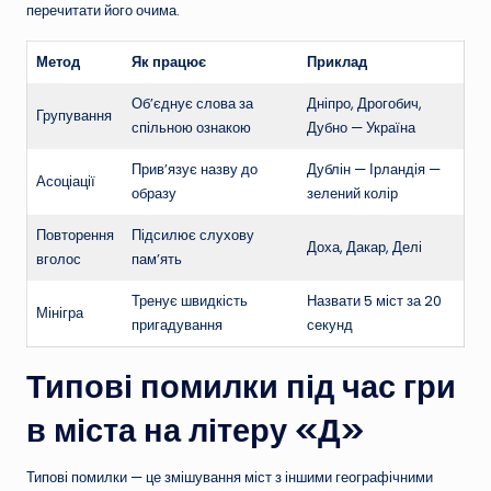
перечитати його очима.
Метод
Як працює
Приклад
Об’єднує слова за
Дніпро, Дрогобич,
Групування
спільною ознакою
Дубно — Україна
Прив’язує назву до
Дублін — Ірландія —
Асоціації
образу
зелений колір
Повторення
Підсилює слухову
Доха, Дакар, Делі
вголос
пам’ять
Тренує швидкість
Назвати 5 міст за 20
Мінігра
пригадування
секунд
Типові помилки під час гри
в міста на літеру «Д»
Типові помилки — це змішування міст з іншими географічними