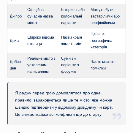
Офіційна
Історичні або
Можуть бути
Дніпро
сучасна назва
колоніальні
застарілими або
міста
варіанти
неофіційними
Це інша
Широко відома
Назви країн
Доха
географічна
столиця
замість міст
категорія
Реальне місто з
Сумнівні
Дебре
Часто містять
усталеним
варіанти з
цен
помилки
написанням
форумів
Я раджу перед грою домовлятися про одне
правило: зараховується лише те місто, яке можна
швидко підтвердити у відомому довіднику чи карті.
Це знімає майже всі конфлікти ще до старту.