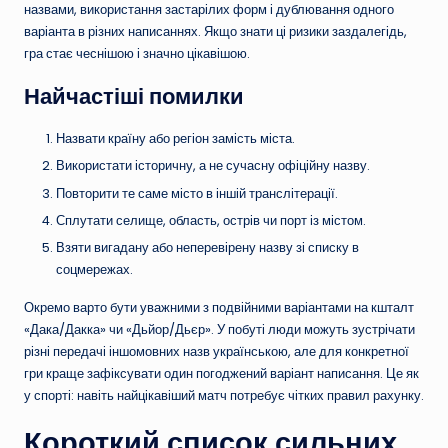
назвами, використання застарілих форм і дублювання одного
варіанта в різних написаннях. Якщо знати ці ризики заздалегідь,
гра стає чеснішою і значно цікавішою.
Найчастіші помилки
Назвати країну або регіон замість міста.
Використати історичну, а не сучасну офіційну назву.
Повторити те саме місто в іншій транслітерації.
Сплутати селище, область, острів чи порт із містом.
Взяти вигадану або неперевірену назву зі списку в
соцмережах.
Окремо варто бути уважними з подвійними варіантами на кшталт
«Дака/Дакка» чи «Дьйор/Дьєр». У побуті люди можуть зустрічати
різні передачі іншомовних назв українською, але для конкретної
гри краще зафіксувати один погоджений варіант написання. Це як
у спорті: навіть найцікавіший матч потребує чітких правил рахунку.
Короткий список сильних