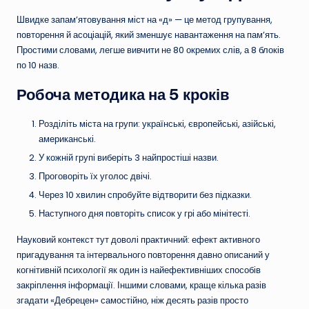
Швидке запам’ятовування міст на «д» — це метод групування,
повторення й асоціацій, який зменшує навантаження на пам’ять.
Простими словами, легше вивчити не 80 окремих слів, а 8 блоків
по 10 назв.
Робоча методика на 5 кроків
Розділіть міста на групи: українські, європейські, азійські,
американські.
У кожній групі виберіть 3 найпростіші назви.
Проговоріть їх уголос двічі.
Через 10 хвилин спробуйте відтворити без підказки.
Наступного дня повторіть список у грі або мінітесті.
Науковий контекст тут доволі практичний: ефект активного
пригадування та інтервального повторення давно описаний у
когнітивній психології як один із найефективніших способів
закріплення інформації. Іншими словами, краще кілька разів
згадати «Дебрецен» самостійно, ніж десять разів просто