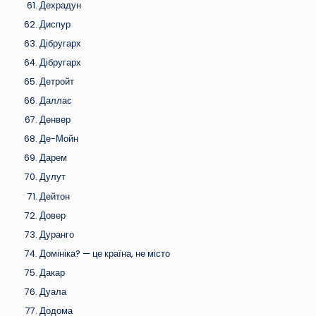
Дехрадун
Диспур
Дібругарх
Дібругарх
Детройт
Даллас
Денвер
Де-Мойн
Дарем
Дулут
Дейтон
Довер
Дуранго
Домініка? — це країна, не місто
Дакар
Дуала
Додома