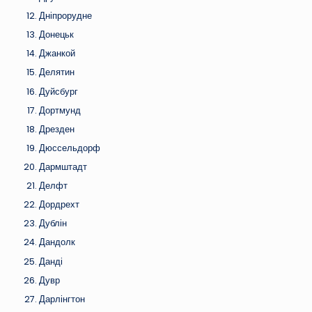
Дніпрорудне
Донецьк
Джанкой
Делятин
Дуйсбург
Дортмунд
Дрезден
Дюссельдорф
Дармштадт
Делфт
Дордрехт
Дублін
Дандолк
Данді
Дувр
Дарлінгтон