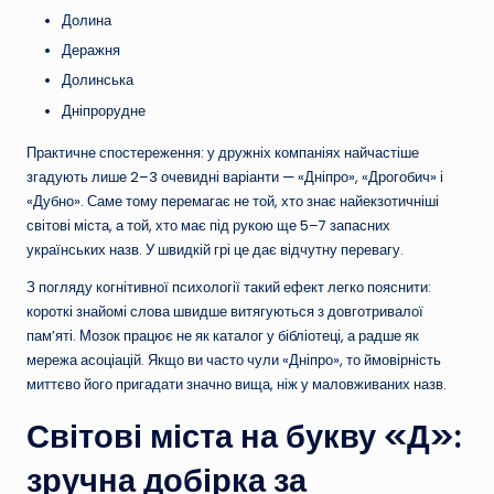
Долина
Деражня
Долинська
Дніпрорудне
Практичне спостереження: у дружніх компаніях найчастіше
згадують лише 2–3 очевидні варіанти — «Дніпро», «Дрогобич» і
«Дубно». Саме тому перемагає не той, хто знає найекзотичніші
світові міста, а той, хто має під рукою ще 5–7 запасних
українських назв. У швидкій грі це дає відчутну перевагу.
З погляду когнітивної психології такий ефект легко пояснити:
короткі знайомі слова швидше витягуються з довготривалої
пам’яті. Мозок працює не як каталог у бібліотеці, а радше як
мережа асоціацій. Якщо ви часто чули «Дніпро», то ймовірність
миттєво його пригадати значно вища, ніж у маловживаних назв.
Світові міста на букву «Д»:
зручна добірка за