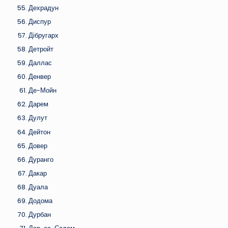
Дехрадун
Диспур
Дібругарх
Детройт
Даллас
Денвер
Де-Мойн
Дарем
Дулут
Дейтон
Довер
Дуранго
Дакар
Дуала
Додома
Дурбан