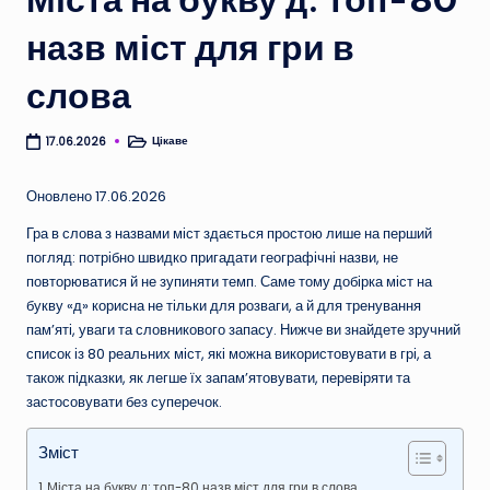
назв міст для гри в
слова
Цікаве
17.06.2026
Опубліковано
у
Оновлено 17.06.2026
Гра в слова з назвами міст здається простою лише на перший
погляд: потрібно швидко пригадати географічні назви, не
повторюватися й не зупиняти темп. Саме тому добірка міст на
букву «д» корисна не тільки для розваги, а й для тренування
пам’яті, уваги та словникового запасу. Нижче ви знайдете зручний
список із 80 реальних міст, які можна використовувати в грі, а
також підказки, як легше їх запам’ятовувати, перевіряти та
застосовувати без суперечок.
Зміст
Міста на букву д: топ-80 назв міст для гри в слова