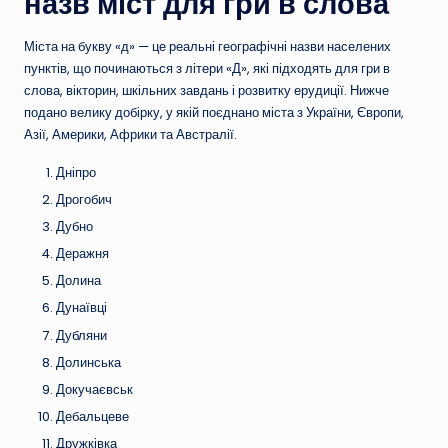
назв міст для гри в слова
Міста на букву «д» — це реальні географічні назви населених
пунктів, що починаються з літери «Д», які підходять для гри в
слова, вікторин, шкільних завдань і розвитку ерудиції. Нижче
подано велику добірку, у якій поєднано міста з України, Європи,
Азії, Америки, Африки та Австралії.
Дніпро
Дрогобич
Дубно
Деражня
Долина
Дунаївці
Дубляни
Долинська
Докучаєвськ
Дебальцеве
Дружківка