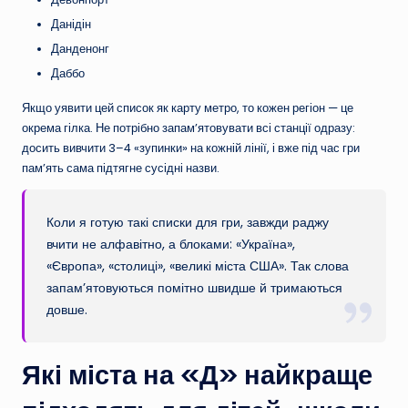
Данідін
Данденонг
Даббо
Якщо уявити цей список як карту метро, то кожен регіон — це
окрема гілка. Не потрібно запам’ятовувати всі станції одразу:
досить вивчити 3–4 «зупинки» на кожній лінії, і вже під час гри
пам’ять сама підтягне сусідні назви.
Коли я готую такі списки для гри, завжди раджу
вчити не алфавітно, а блоками: «Україна»,
«Європа», «столиці», «великі міста США». Так слова
запам’ятовуються помітно швидше й тримаються
довше.
Які міста на «Д» найкраще