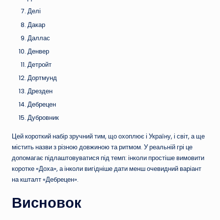
Делі
Дакар
Даллас
Денвер
Детройт
Дортмунд
Дрезден
Дебрецен
Дубровник
Цей короткий набір зручний тим, що охоплює і Україну, і світ, а ще
містить назви з різною довжиною та ритмом. У реальній грі це
допомагає підлаштовуватися під темп: інколи простіше вимовити
коротке «Доха», а інколи вигідніше дати менш очевидний варіант
на кшталт «Дебрецен».
Висновок