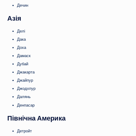
Дечин
Азія
Делі
Дака
Доха
Дамаск
Дубай
Джакарта
Джайпур
Джодхпур
Далянь
Денпасар
Північна Америка
Детройт