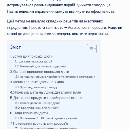
дотримуватися рекомендованих порцій і уникати солодощів.
Навіть невеликі відхилення можуть вплинути на ефективність.
Цей метод не вимагає складних рецептів чи екзотичних
інгредієнтів. Простота та чіткість — його основні переваги. Якщо ви
готові до дисципліни, вже за тиждень помітите перші зміни.
Зміст
Вступ до японської дієти
Що таке японська дієта?
Мотивація для початку схуднення
Основні принципи японської дієти
Принципи низькокалорійного та білкового харчування
Меню японської дієти на 7 днів
Приклад денного розкладу
Японська дієта на 7 днів: Детальний план
Дозволені продукти та заборонені страви
Список дозволених продуктів
Продукти, яких слід уникати
Види японської дієти
Порівняння 7-, 13- та 14-денних режимів
Потенційна користь для здоров’я
Поліпшення метаболізму та детокс ефект