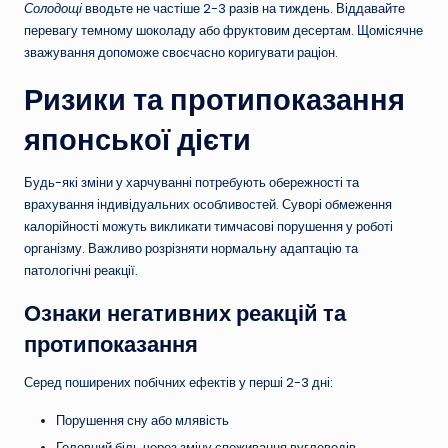
Солодощі
вводьте не частіше 2-3 разів на тиждень. Віддавайте
перевагу темному шоколаду або фруктовим десертам. Щомісячне
зважування допоможе своєчасно коригувати раціон.
Ризики та протипоказання
японської дієти
Будь-які зміни у харчуванні потребують обережності та
врахування індивідуальних особливостей. Суворі обмеження
калорійності можуть викликати тимчасові порушення у роботі
організму. Важливо розрізняти нормальну адаптацію та
патологічні реакції.
Ознаки негативних реакцій та
протипоказання
Серед поширених побічних ефектів у перші 2-3 дні:
Порушення сну або млявість
Головний біль через зміну споживання вуглеводів