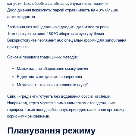
капусти. Така обробка запобігає руйнуванню клітковини.
Дослідження показують: парові страви мають на 40% більше
антиоксидантів.
Запікання без олії ідеально підходить для м’яса та риби.
Температура не вище 180°C зберігає структуру білків.
Використовуйте пергамент або спеціальні форми для запобігання
пригорянню.
Основні переваги традиційних методів:
Максимальне збереження смаку
овочів
Відсутність шкідливих канцерогенів
Можливість точно контролювати
порції
Свіжі інгредієнти готують без додавання соусів чи спецій.
Наприклад, терта
морква
з лимонним соком стає ідеальним
гарніром. Такий підхід забезпечує природне насичення організму
корисними речовинами.
Планування режиму