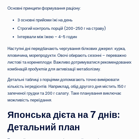
Основні принципи формування раціону:
3 основні прийоми їжі на день
Строгий контроль порцій (200-250 г на страву)
Інтервали між їжею – 4-5 годин
Наступні дні передбачають чергування білкових джерел: курка,
яловичина, морепродукти. Овочі обирають сезонні – переважно
листові та коренеплоди. Важливо дотримуватися рекомендованих
комбінацій
продуктів
для активізації метаболізму.
Детальні таблиці з порціями допомагають точно вимірювати
кількість інгредієнтів. Наприклад, обід другого дня містить 150 г
запеченої грудки та 200 г салату. Таке планування виключає
можливість переїдання.
Японська дієта на 7 днів:
Детальний план