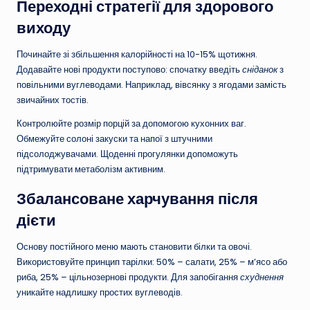
Переходні стратегії для здорового
виходу
Починайте зі збільшення калорійності на 10-15% щотижня.
Додавайте нові продукти поступово: спочатку введіть
сніданок
з
повільними вуглеводами. Наприклад, вівсянку з ягодами замість
звичайних тостів.
Контролюйте розмір порцій за допомогою кухонних ваг.
Обмежуйте солоні закуски та напої з штучними
підсолоджувачами. Щоденні прогулянки допоможуть
підтримувати метаболізм активним.
Збалансоване харчування після
дієти
Основу постійного меню мають становити білки та овочі.
Використовуйте принцип тарілки: 50% – салати, 25% – м’ясо або
риба, 25% – цільнозернові продукти. Для запобігання
схуднення
уникайте надлишку простих вуглеводів.