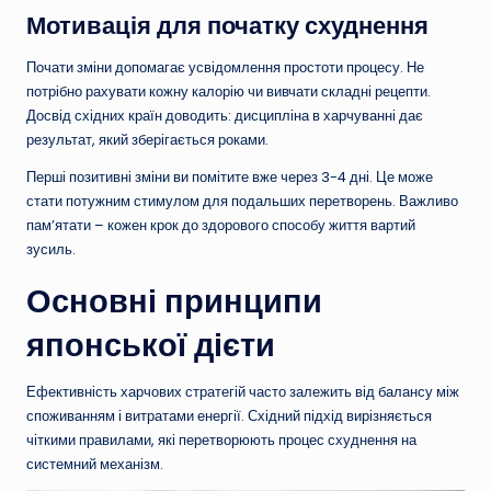
Мотивація для початку схуднення
Почати зміни допомагає усвідомлення простоти процесу. Не
потрібно рахувати кожну калорію чи вивчати складні рецепти.
Досвід східних країн доводить: дисципліна в харчуванні дає
результат, який зберігається роками.
Перші позитивні зміни ви помітите вже через 3-4 дні. Це може
стати потужним стимулом для подальших перетворень. Важливо
пам’ятати – кожен крок до здорового способу життя вартий
зусиль.
Основні принципи
японської дієти
Ефективність харчових стратегій часто залежить від балансу між
споживанням і витратами енергії. Східний підхід вирізняється
чіткими правилами, які перетворюють процес схуднення на
системний механізм.