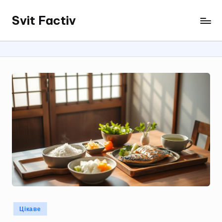
Svit Factiv
Перейти
до
вмісту
Опубліковано
Цікаве
у