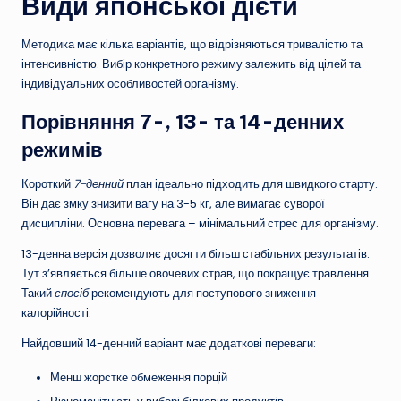
Види японської дієти
Методика має кілька варіантів, що відрізняються тривалістю та
інтенсивністю. Вибір конкретного режиму залежить від цілей та
індивідуальних особливостей організму.
Порівняння 7-, 13- та 14-денних
режимів
Короткий
7-денний
план ідеально підходить для швидкого старту.
Він дає змку знизити вагу на 3-5 кг, але вимагає суворої
дисципліни. Основна перевага – мінімальний стрес для організму.
13-денна версія дозволяє досягти більш стабільних результатів.
Тут з’являється більше овочевих страв, що покращує травлення.
Такий
спосіб
рекомендують для поступового зниження
калорійності.
Найдовший 14-денний варіант має додаткові переваги:
Менш жорстке обмеження порцій