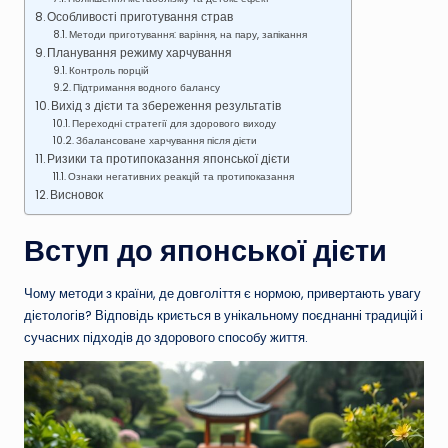
Особливості приготування страв
Методи приготування: варіння, на пару, запікання
Планування режиму харчування
Контроль порцій
Підтримання водного балансу
Вихід з дієти та збереження результатів
Переходні стратегії для здорового виходу
Збалансоване харчування після дієти
Ризики та протипоказання японської дієти
Ознаки негативних реакцій та протипоказання
Висновок
Вступ до японської дієти
Чому методи з країни, де довголіття є нормою, привертають увагу
дієтологів? Відповідь криється в унікальному поєднанні традицій і
сучасних підходів до здорового способу життя.