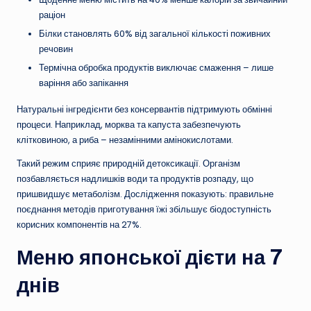
раціон
Білки становлять 60% від загальної кількості поживних
речовин
Термічна обробка продуктів виключає смаження – лише
варіння або запікання
Натуральні інгредієнти без консервантів підтримують обмінні
процеси. Наприклад, морква та капуста забезпечують
клітковиною, а риба – незамінними амінокислотами.
Такий режим сприяє природній детоксикації. Організм
позбавляється надлишків води та продуктів розпаду, що
пришвидшує метаболізм. Дослідження показують: правильне
поєднання методів приготування їжі збільшує біодоступність
корисних компонентів на 27%.
Меню японської дієти на 7
днів