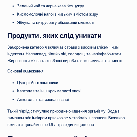
Зелений чай та чорна кава без цукру
Кисломолочні напої з низьким вмістом жиру
Яблука та цитрусові у обмеженій кількості
Продукти, яких слід уникати
Заборонена категорія включає страви з високим глікемічним
індексом. Наприклад, білий хліб, солодощі та напівфабрикати.
Жирні сорти м’яса та ковбасні вироби також вилучають з меню.
Основні обмеження:
Цукор і його замінники
Картопля та інші крохмалисті овочі
Алкогольні та газовані напої
Такий підхід стимулює природне очищення організму. Вода з
лимоном або імбиром прискорює метаболічні процеси. Важливо
вживати щонайменше 1,5 літра рідини щоденно.