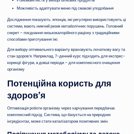
Різноманітність у виборі білкових продуктів
Можливість адаптувати меню під смакові уподобання
Дослідження показують:
японців
, які регулярно використовують ці
системи, мають нижчий ризик метаболічних порушень. Головний
секрет – поєднання низькокалорійного раціону з традиційними
способами приготування їжі.
Для вибору оптимального варіанту враховують початкову вагу та
стан здоров’я. Наприклад, 7-денний курс підходить для експрес-
корекції фігури, а довші періоди – для комплексного очищення
організму.
Потенційна користь для
здоров’я
Оптимізація роботи організму через харчування передбачає
комплексний підхід. Система, що базується на природних
інгредієнтах, може стати каталізатором позитивних змін.
Поліпшення метаболізму та детокс