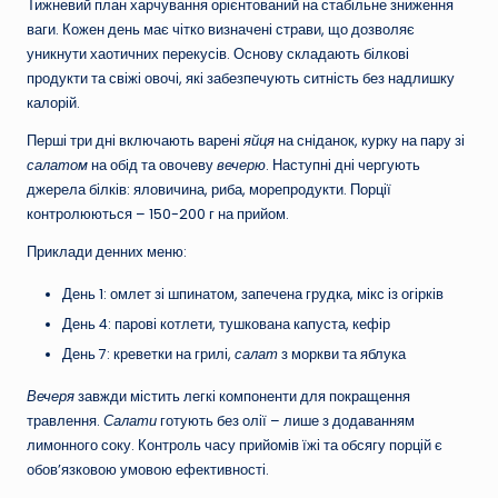
Тижневий план харчування орієнтований на стабільне зниження
ваги. Кожен день має чітко визначені страви, що дозволяє
уникнути хаотичних перекусів. Основу складають білкові
продукти та свіжі овочі, які забезпечують ситність без надлишку
калорій.
Перші три дні включають варені
яйця
на сніданок, курку на пару зі
салатом
на обід та овочеву
вечерю
. Наступні дні чергують
джерела білків: яловичина, риба, морепродукти. Порції
контролюються – 150-200 г на прийом.
Приклади денних меню:
День 1: омлет зі шпинатом, запечена грудка, мікс із огірків
День 4: парові котлети, тушкована капуста, кефір
День 7: креветки на грилі,
салат
з моркви та яблука
Вечеря
завжди містить легкі компоненти для покращення
травлення.
Салати
готують без олії – лише з додаванням
лимонного соку. Контроль часу прийомів їжі та обсягу порцій є
обов’язковою умовою ефективності.