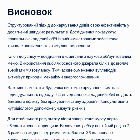
Висновок
Структурований підхід до харчування довів свою ефективність у
досягненні швидких результатів. Дослідження показують:
правильно складений
обід
із рибними стравами забезпечує
тривале насичення та стимулює жироспали.
Ключ до успіху – поєднання дисципліни з науково обґрунтованим
меню. Використання
риби
як основного джерела білків дозволяє
зберігати м’язову масу. Тимчасове обмеження вуглеводів
активізує природні механізми енергоспоживання.
Важливо пам’ятати: будь-яка система харчування вимагає
індивідуального підходу. Навіть ідеально складений
обід
не дасть
бажаного ефекту без врахування стану здоров’я. Консультація з
нутріціологом допоможе уникнути ризиків.
Для стабільного результату після завершення курсу варто
зберігати основні принципи. Включення
риби
у постійний раціон 2-
3 рази на тиждень підтримує метаболізм. Збалансоване
харчування та фізична активність – найкращі союзники у