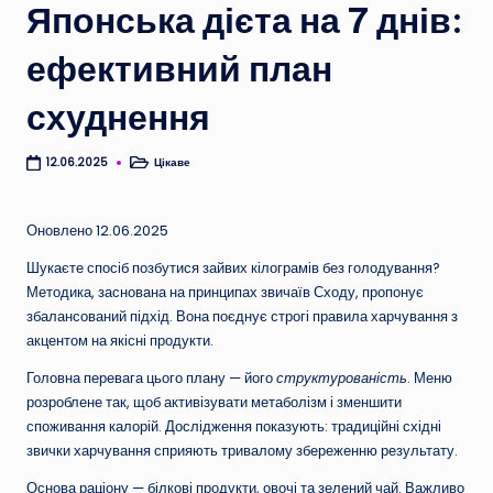
Японська дієта на 7 днів:
ефективний план
схуднення
Цікаве
12.06.2025
Опубліковано
у
Оновлено 12.06.2025
Шукаєте спосіб позбутися зайвих кілограмів без голодування?
Методика, заснована на принципах звичаїв Сходу, пропонує
збалансований підхід. Вона поєднує строгі правила харчування з
акцентом на якісні продукти.
Головна перевага цього плану — його
структурованість
. Меню
розроблене так, щоб активізувати метаболізм і зменшити
споживання калорій. Дослідження показують: традиційні східні
звички харчування сприяють тривалому збереженню результату.
Основа раціону — білкові продукти, овочі та зелений чай. Важливо