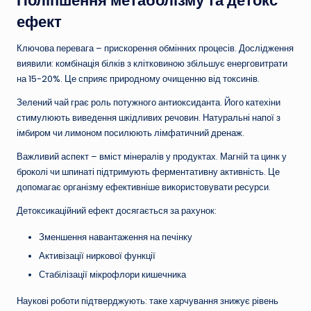
ефект
Ключова перевага – прискорення обмінних процесів. Дослідження
виявили: комбінація білків з клітковиною збільшує енерговитрати
на 15-20%. Це сприяє природному очищенню від токсинів.
Зелений чай грає роль потужного антиоксиданта. Його катехіни
стимулюють виведення шкідливих речовин. Натуральні напої з
імбиром чи лимоном посилюють лімфатичний дренаж.
Важливий аспект – вміст мінералів у продуктах. Магній та цинк у
броколі чи шпинаті підтримують ферментативну активність. Це
допомагає організму ефективніше використовувати ресурси.
Детоксикаційний ефект досягається за рахунок:
Зменшення навантаження на печінку
Активізації ниркової функції
Стабілізації мікрофлори кишечника
Наукові роботи підтверджують: таке харчування знижує рівень