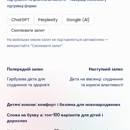
підтримці форми.
ChatGPT
Perplexity
Google (AI)
Скопіювати запит
На мобільних інколи запит не підставляється автоматично —
використайте “Скопіювати запит”.
Навігація
Попередній запис
Наступний запис
Гарбузова дієта для
Дієта на вівсянці: схуднення
по
схуднення та здоров’я
та корисні властивості
запису
Дитячі кокони: комфорт і безпека для новонароджених
Слова на букву а: топ-100 варіантів для дітей і
дорослих