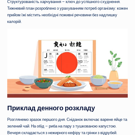
Структурованість харчування – ключ до успішного схуднення.
Тижневий план розроблено з урахуванням потреб організму: кожен
прийом їжі містить необхідні поживні речовини без надлишку
калорій.
Приклад денного розкладу
Розглянемо зразок першого дня. Сніданок включає варене яйце та
зелений чай. На обід – риба на пару з тушкованою капустою.
Вечеря складається з нежирного кефіру та грінки з відрубей.