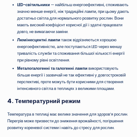
LED-світильники
— найбільш енергоефективні, споживають
значно менше енергії, ніж традиційні лампи, при цьому дають
достатньо світла для нормального розвитку рослин. Вони
мають високий коефіцієнт корисної дії і здатні працювати
довго, не вимагаючи заміни.
Люмінесцентні лампи
також відрізняються хорошою
енергоефективністю, але поступаються LED через меншу
тривалість служби та споживання більшої кількості енергії
при рівному рівні освітлення.
Металогалогенні та галогенні лампи
використовують
більше енергії і зазвичай не так ефективні у довгостроковій
перспективі, проте можуть бути корисними для створення
інтенсивного світла в теплицях з великими площами.
4. Температурний режим
Температура в теплиці має велике значення для здоров’я рослин.
Перегрів може призвести до зниження врожайності, погіршення
розвитку кореневої системи і навіть до стресу для рослин.