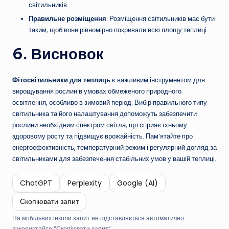
світильників.
Правильне розміщення
: Розміщення світильників має бути
таким, щоб вони рівномірно покривали всю площу теплиці.
6. Висновок
Фітосвітильники для теплиць
є важливим інструментом для
вирощування рослин в умовах обмеженого природного
освітлення, особливо в зимовий період. Вибір правильного типу
світильника та його налаштування допоможуть забезпечити
рослини необхідним спектром світла, що сприяє їхньому
здоровому росту та підвищує врожайність. Пам’ятайте про
енергоефективність, температурний режим і регулярний догляд за
світильниками для забезпечення стабільних умов у вашій теплиці.
ChatGPT
Perplexity
Google (AI)
Скопіювати запит
На мобільних інколи запит не підставляється автоматично —
використайте “Скопіювати запит”.