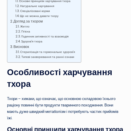
Основні принципи харчування тхора
Натуральне харчування
Спеціалізовані корми
Що не можна давати тхору
Догляд за тхором
Житло
Гігієна
Годинник активності та взаємодія
Здоров’я тхора
Висновок
Стерилізація та гормональне здоров’я
Типові захворювання та ранні ознаки
Особливості харчування
тхора
Тхори – хижаки, що означає, що основною складовою їхнього
раціону повинні бути продукти тваринного походження. Вони
мають дуже швидкий метаболізм і потребують частих прийомів
їжі.
Основні принципи харчування тхора