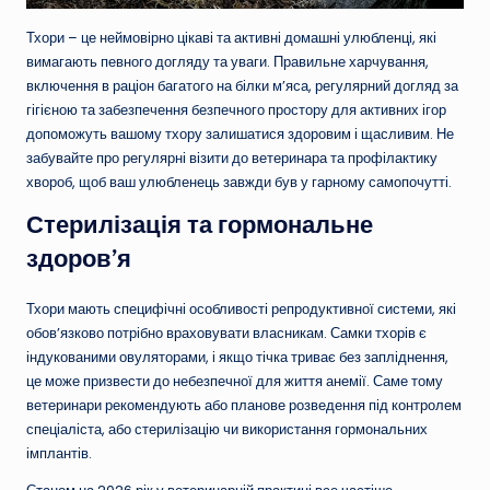
Тхори – це неймовірно цікаві та активні домашні улюбленці, які
вимагають певного догляду та уваги. Правильне харчування,
включення в раціон багатого на білки м’яса, регулярний догляд за
гігієною та забезпечення безпечного простору для активних ігор
допоможуть вашому тхору залишатися здоровим і щасливим. Не
забувайте про регулярні візити до ветеринара та профілактику
хвороб, щоб ваш улюбленець завжди був у гарному самопочутті.
Стерилізація та гормональне
здоров’я
Тхори мають специфічні особливості репродуктивної системи, які
обов’язково потрібно враховувати власникам. Самки тхорів є
індукованими овуляторами, і якщо тічка триває без запліднення,
це може призвести до небезпечної для життя анемії. Саме тому
ветеринари рекомендують або планове розведення під контролем
спеціаліста, або стерилізацію чи використання гормональних
імплантів.