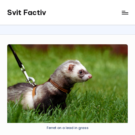
Svit Factiv
Перейти
до
вмісту
Ferret on a lead in grass