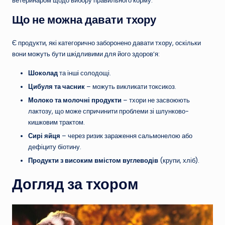
ветеринаром щодо вибору правильного корму.
Що не можна давати тхору
Є продукти, які категорично заборонено давати тхору, оскільки
вони можуть бути шкідливими для його здоров’я:
Шоколад
та інші солодощі.
Цибуля та часник
– можуть викликати токсикоз.
Молоко та молочні продукти
– тхори не засвоюють
лактозу, що може спричинити проблеми зі шлунково-
кишковим трактом.
Сирі яйця
– через ризик зараження сальмонелою або
дефіциту біотину.
Продукти з високим вмістом вуглеводів
(крупи, хліб).
Догляд за тхором