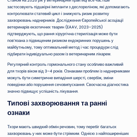
Станом на 2026 рік у ветеринарній практиці все частіше
застосовують підшкірні імпланти з деслореліном, які допомагають
контролювати статевий цикл і знижують ризик розвитку
захворювань наднирників. Дослідження Європейської асоціації
ветеринарів екзотичних тварин (EAAV, 2023–2025)
підтверджують, що рання хірургічна стерилізація може бути
пов’язана з підвищеним ризиком ендокринних порушень у
майбутньому, тому оптимальний метод і час процедури слід
підбирати індивідуально разом із ветеринарним лікарем.
Регулярний контроль гормонального стану особливо важливий
для тхорів віком від 3–4 років. Ознаками проблем із наднирниками
можуть бути симетричне випадіння шерсті, свербіж, зміни
поведінки або порушення сечовипускання. Своєчасна діагностика
значно підвищує успішність лікування.
Типові захворювання та ранні
ознаки
Тхори мають швидкий обмін речовин, тому перебіг багатьох
захворювань у них може бути стрімким. Однією з найпоширеніших