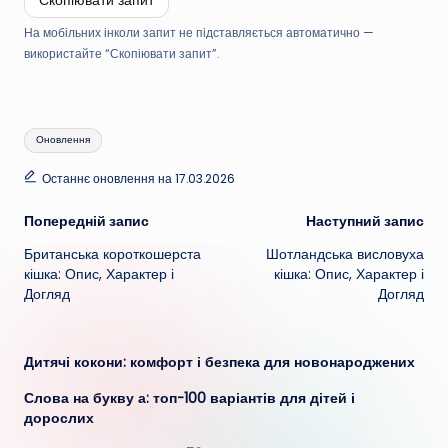
На мобільних інколи запит не підставляється автоматично —
використайте “Скопіювати запит”.
Позначки:
Оновлення
Останнє оновлення на 17.03.2026
Навігація
Попередній запис
Наступний запис
Британська короткошерста
Шотландська висловуха
по
кішка: Опис, Характер і
кішка: Опис, Характер і
Догляд
Догляд
запису
Дитячі кокони: комфорт і безпека для новонароджених
Слова на букву а: топ-100 варіантів для дітей і
дорослих