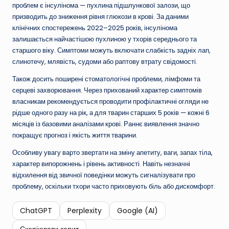
проблем є інсулінома — пухлина підшлункової залози, що
призводить до зниження рівня глюкози в крові. За даними
клінічних спостережень 2022–2025 років, інсулінома
залишається найчастішою пухлиною у тхорів середнього та
старшого віку. Симптоми можуть включати слабкість задніх лап,
слинотечу, млявість, судоми або раптову втрату свідомості.
Також досить поширені стоматологічні проблеми, лімфоми та
серцеві захворювання. Через прихований характер симптомів
власникам рекомендується проводити профілактичні огляди не
рідше одного разу на рік, а для тварин старших 5 років — кожні 6
місяців із базовими аналізами крові. Раннє виявлення значно
покращує прогноз і якість життя тварини.
Особливу увагу варто звертати на зміну апетиту, ваги, запах тіла,
характер випорожнень і рівень активності. Навіть незначні
відхилення від звичної поведінки можуть сигналізувати про
проблему, оскільки тхори часто приховують біль або дискомфорт.
ChatGPT
Perplexity
Google (AI)
Скопіювати запит