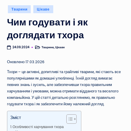
Опубліковано
Тварини
Цікаве
у
Чим годувати і як
доглядати тхора
Тварини
,
Цікаве
24.09.2024
Опубліковано
у
Оновлено 17.03.2026
Тхори – це активні, допитливі та грайливі тварини, які стають все
популярнішими як домашні улюбленці. Їхній догляд вимагає
певних знань і зусиль, але забезпечивши тхора правильним
харчуванням і умовами, можна отримати відданого та веселого
компаньйона. У цій статті детально розглянемо, як правильно
годувати тхора і як забезпечити йому належний догляд.
Зміст
Особливості харчування тхора