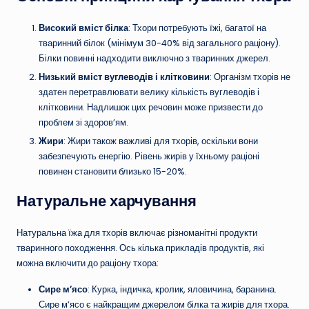
Високий вміст білка
: Тхори потребують їжі, багатої на
тваринний білок (мінімум 30-40% від загального раціону).
Білки повинні надходити виключно з тваринних джерел.
Низький вміст вуглеводів і клітковини
: Організм тхорів не
здатен перетравлювати велику кількість вуглеводів і
клітковини. Надлишок цих речовин може призвести до
проблем зі здоров’ям.
Жири
: Жири також важливі для тхорів, оскільки вони
забезпечують енергію. Рівень жирів у їхньому раціоні
повинен становити близько 15-20%.
Натуральне харчування
Натуральна їжа для тхорів включає різноманітні продукти
тваринного походження. Ось кілька прикладів продуктів, які
можна включити до раціону тхора:
Сире м’ясо
: Курка, індичка, кролик, яловичина, баранина.
Сире м’ясо є найкращим джерелом білка та жирів для тхора.