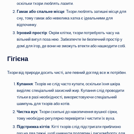
оскільки тхори люблять лазити.
Гамак або спальне місце
: Тхори люблять затишні місця для
сну, тому гамак або невелика хатка є ідеальними для
відпочинку.
Ігровий простір
: Окрім клітки, тхори потребують часу на
вільний вигул поза нею. Забезпечте їм безпечний простір у
домі для ігор, де вони не зможуть втекти або нашкодити собі.
Гігієна
Тхори від природи досить чисті, але певний догляд все ж потрібен.
Купання
: Тхорів не слід часто купати, оскільки їхня шкіра
виділяє спеціальний захисний жир. Купання слід проводити
тільки в разі необхідності, використовуючи спеціальний
шампунь для тхорів або котів.
Чистка вух
: Тхори схильні до накопичення вушної сірки,
тому необхідно регулярно перевіряти і чистити їх вуха.
Підстрижка кігтів
: Кігті тхорів слід підстригати приблизно
раз на два тижні, щоб уникнути подряпин і дискомфорту для