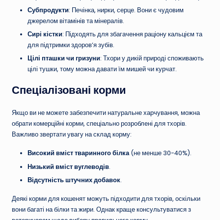
Субпродукти
: Печінка, нирки, серце. Вони є чудовим
джерелом вітамінів та мінералів.
Сирі кістки
: Підходять для збагачення раціону кальцієм та
для підтримки здоров’я зубів.
Цілі пташки чи гризуни
: Тхори у дикій природі споживають
цілі тушки, тому можна давати їм мишей чи курчат.
Спеціалізовані корми
Якщо ви не можете забезпечити натуральне харчування, можна
обрати комерційні корми, спеціально розроблені для тхорів.
Важливо звертати увагу на склад корму:
Високий вміст тваринного білка
(не менше 30-40%).
Низький вміст вуглеводів
.
Відсутність штучних добавок
.
Деякі корми для кошенят можуть підходити для тхорів, оскільки
вони багаті на білки та жири. Однак краще консультуватися з