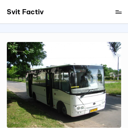
Svit Factiv
Перейти
до
вмісту