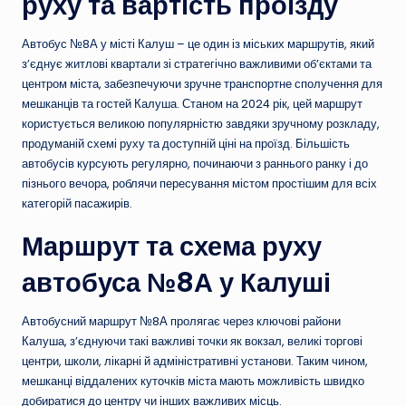
руху та вартість проїзду
Автобус №8А у місті Калуш – це один із міських маршрутів, який
з’єднує житлові квартали зі стратегічно важливими об’єктами та
центром міста, забезпечуючи зручне транспортне сполучення для
мешканців та гостей Калуша. Станом на 2024 рік, цей маршрут
користується великою популярністю завдяки зручному розкладу,
продуманій схемі руху та доступній ціні на проїзд. Більшість
автобусів курсують регулярно, починаючи з раннього ранку і до
пізнього вечора, роблячи пересування містом простішим для всіх
категорій пасажирів.
Маршрут та схема руху
автобуса №8А у Калуші
Автобусний маршрут №8А пролягає через ключові райони
Калуша, з’єднуючи такі важливі точки як вокзал, великі торгові
центри, школи, лікарні й адміністративні установи. Таким чином,
мешканці віддалених куточків міста мають можливість швидко
добиратися до центру чи інших важливих місць.