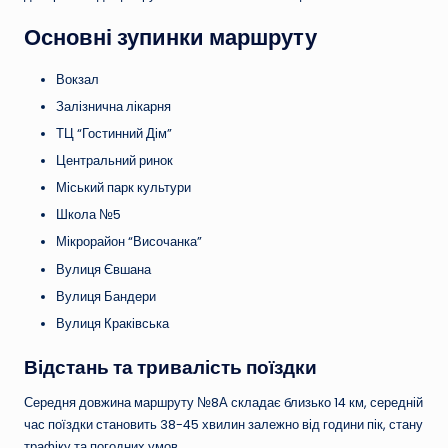
Основні зупинки маршруту
Вокзал
Залізнична лікарня
ТЦ “Гостинний Дім”
Центральний ринок
Міський парк культури
Школа №5
Мікрорайон “Височанка”
Вулиця Євшана
Вулиця Бандери
Вулиця Краківська
Відстань та тривалість поїздки
Середня довжина маршруту №8А складає близько 14 км, середній
час поїздки становить 38-45 хвилин залежно від години пік, стану
трафіку та погодних умов.