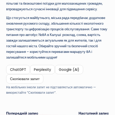
пільгові та безкоштовні поїздки для малозахищених громадян,
впроваджуються сучасні інновації для підвищення сервісу.
Що стосується майбутнього, міська рада передбачає додаткове
оновлення рухомого складу, збільшення кількості екологічного
транспорту та цифровізацію процесів обслуговування. Саме тому
питання про автобус №8А в Калуші: розклад, схема, вартість
завжди залишатиметься актуальним як для жителів, так і для
гостей нашого міста. Обирайте зручний та безпечний спосіб
пересування – користуйтеся перевагами маршруту 8А і
залишайтеся мобільними щодня!
ChatGPT
Perplexity
Google (AI)
Скопіювати запит
На мобільних інколи запит не підставляється автоматично —
використайте “Скопіювати запит”.
Навігація
Попередній запис
Наступний запис