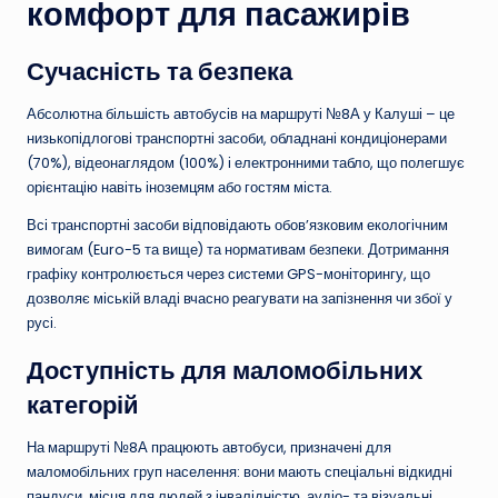
комфорт для пасажирів
Сучасність та безпека
Абсолютна більшість автобусів на маршруті №8А у Калуші – це
низькопідлогові транспортні засоби, обладнані кондиціонерами
(70%), відеонаглядом (100%) і електронними табло, що полегшує
орієнтацію навіть іноземцям або гостям міста.
Всі транспортні засоби відповідають обов’язковим екологічним
вимогам (Euro-5 та вище) та нормативам безпеки. Дотримання
графіку контролюється через системи GPS-моніторингу, що
дозволяє міській владі вчасно реагувати на запізнення чи збої у
русі.
Доступність для маломобільних
категорій
На маршруті №8А працюють автобуси, призначені для
маломобільних груп населення: вони мають спеціальні відкидні
пандуси, місця для людей з інвалідністю, аудіо- та візуальні