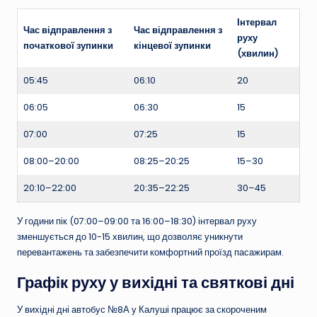
Інтервал
Час відправлення з
Час відправлення з
руху
початкової зупинки
кінцевої зупинки
(хвилин)
05:45
06:10
20
06:05
06:30
15
07:00
07:25
15
08:00–20:00
08:25–20:25
15–30
20:10–22:00
20:35–22:25
30–45
У години пік (07:00–09:00 та 16:00–18:30) інтервал руху
зменшується до 10-15 хвилин, що дозволяє уникнути
перевантажень та забезпечити комфортний проїзд пасажирам.
Графік руху у вихідні та святкові дні
У вихідні дні автобус №8А у Калуші працює за скороченим