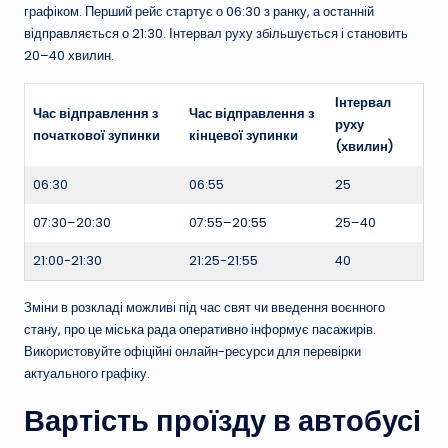
графіком. Перший рейс стартує о 06:30 з ранку, а останній
відправляється о 21:30. Інтервал руху збільшується і становить
20–40 хвилин.
Інтервал
Час відправлення з
Час відправлення з
руху
початкової зупинки
кінцевої зупинки
(хвилин)
06:30
06:55
25
07:30–20:30
07:55–20:55
25–40
21:00-21:30
21:25-21:55
40
Зміни в розкладі можливі під час свят чи введення воєнного
стану, про це міська рада оперативно інформує пасажирів.
Використовуйте офіційні онлайн-ресурси для перевірки
актуального графіку.
Вартість проїзду в автобусі