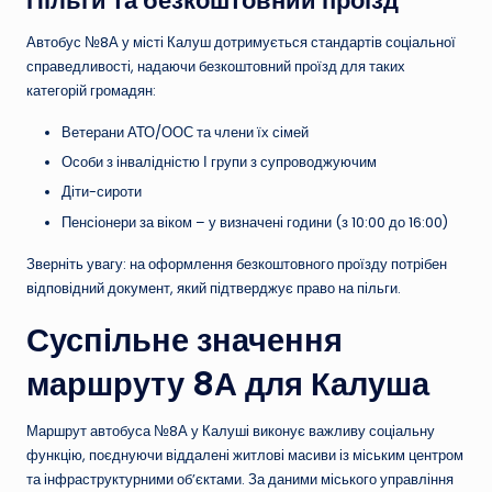
Пільги та безкоштовний проїзд
Автобус №8А у місті Калуш дотримується стандартів соціальної
справедливості, надаючи безкоштовний проїзд для таких
категорій громадян:
Ветерани АТО/ООС та члени їх сімей
Особи з інвалідністю І групи з супроводжуючим
Діти-сироти
Пенсіонери за віком – у визначені години (з 10:00 до 16:00)
Зверніть увагу: на оформлення безкоштовного проїзду потрібен
відповідний документ, який підтверджує право на пільги.
Суспільне значення
маршруту 8А для Калуша
Маршрут автобуса №8А у Калуші виконує важливу соціальну
функцію, поєднуючи віддалені житлові масиви із міським центром
та інфраструктурними об’єктами. За даними міського управління