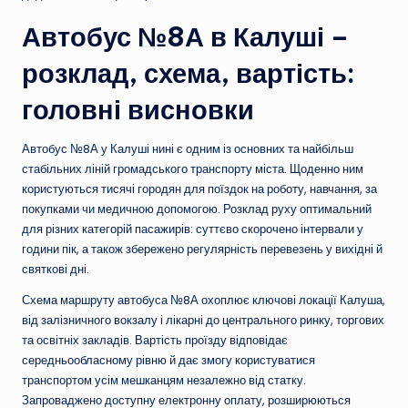
Автобус №8А в Калуші –
розклад, схема, вартість:
головні висновки
Автобус №8А у Калуші нині є одним із основних та найбільш
стабільних ліній громадського транспорту міста. Щоденно ним
користуються тисячі городян для поїздок на роботу, навчання, за
покупками чи медичною допомогою. Розклад руху оптимальний
для різних категорій пасажирів: суттєво скорочено інтервали у
години пік, а також збережено регулярність перевезень у вихідні й
святкові дні.
Схема маршруту автобуса №8А охоплює ключові локації Калуша,
від залізничного вокзалу і лікарні до центрального ринку, торгових
та освітніх закладів. Вартість проїзду відповідає
середньообласному рівню й дає змогу користуватися
транспортом усім мешканцям незалежно від статку.
Запроваджено доступну електронну оплату, розширюються