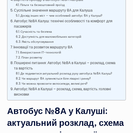
Пільги та безкоштовний проїзд
Суспільне значення маршруту 8А для Калуша
Досвід інших міст – чим особливий автобус 8А у Калуші?
Автобус №8А Калуш: технічні особливості та комфорт для
пасажирів
Сучасність та безпека
Доступність для маломобільних категорій
Якість обслуговування
Інновації та розвиток маршруту 8А
Використання ІТ-технологій
План розвитку
Поширені питання: Автобус №8А в Калуші – розклад, схема
та вартість
Де подивитися актуальний розклад руху автобуса №8А Калуш?
Чи маршрут 8А зупиняється біля лікарні і ринку?
Чи можна провозити велосипеди, великі речі?
Автобус №8А в Калуші – розклад, схема, вартість: головні
висновки
Автобус №8А у Калуші:
актуальний розклад, схема