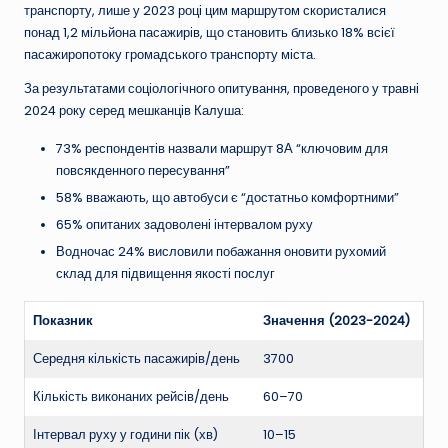
транспорту, лише у 2023 році цим маршрутом скористалися
понад 1,2 мільйона пасажирів, що становить близько 18% всієї
пасажиропотоку громадського транспорту міста.
За результатами соціологічного опитування, проведеного у травні
2024 року серед мешканців Калуша:
73% респондентів назвали маршрут 8А “ключовим для
повсякденного пересування”
58% вважають, що автобуси є “достатньо комфортними”
65% опитаних задоволені інтервалом руху
Водночас 24% висловили побажання оновити рухомий
склад для підвищення якості послуг
Показник
Значення (2023-2024)
Середня кількість пасажирів/день
3700
Кількість виконаних рейсів/день
60–70
Інтервал руху у години пік (хв)
10–15