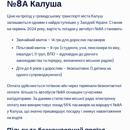
№8А Калуша
Ціни на проїзд у громадському транспорті міста Калуш
залишаються одними з найдоступніших у Західній Україні. Станом
на червень 2024 року, вартість поїздки у автобусі №8А становить:
Звичайний квиток – 14 грн для дорослих пасажирів
Пільговий квиток – 8 грн (студенти, учні, пенсіонери по віку,
інваліди І, ІІ груп, ВПО – відповідно до діючого
законодавства та порядку, визначеного міською радою)
Діти до 6 років з дорослим – безкоштовно (1 дитина на
одного супроводжуючого)
Оплата здійснюється готівкою або через термінали безконтактної
оплати: більшість автобусів №8А оснащені сучасними
валідаторами. За даними статистики міської ради, електронну
оплату вже використовує понад 55% пасажирів на маршруті №8А
у Калуші, що значно пришвидшує посадку і знижує навантаження
на водіїв.