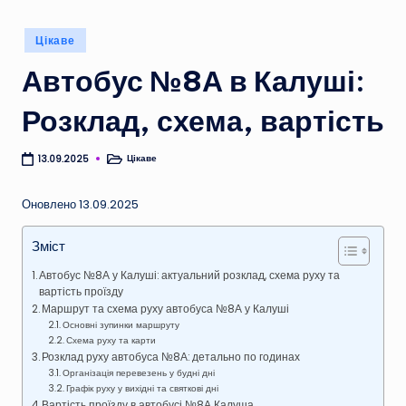
Опубліковано
Цікаве
у
Автобус №8А в Калуші:
Розклад, схема, вартість
Цікаве
13.09.2025
Опубліковано
у
Оновлено 13.09.2025
Зміст
Автобус №8А у Калуші: актуальний розклад, схема руху та
вартість проїзду
Маршрут та схема руху автобуса №8А у Калуші
Основні зупинки маршруту
Схема руху та карти
Розклад руху автобуса №8А: детально по годинах
Організація перевезень у будні дні
Графік руху у вихідні та святкові дні
Вартість проїзду в автобусі №8А Калуша