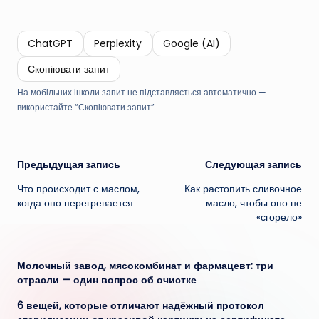
ChatGPT
Perplexity
Google (AI)
Скопіювати запит
На мобільних інколи запит не підставляється автоматично —
використайте “Скопіювати запит”.
Навигация
Предыдущая запись
Следующая запись
Что происходит с маслом,
Как растопить сливочное
записи
когда оно перегревается
масло, чтобы оно не
«сгорело»
Молочный завод, мясокомбинат и фармацевт: три
отрасли — один вопрос об очистке
6 вещей, которые отличают надёжный протокол