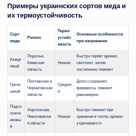
Примеры украинских сортов меда и
их термоустойчивость
Термо
Сорт
Основные особенности
Регион
устойч
меда
при нагревании
ивость
Подолье,
Быстро теряет аромат,
Акаци
Киевская
Низкая
светлеет, затем
евый
область
постепенно темнеет
Полтавская и
Долго сохраняет
Гречи
Средня
Черниговская
ферменты, темнеет
шный
я
области
равномерно
Подсо
Херсонская,
Быстро темнеет при
лнечн
Николаевска
Низкая
хранении в тепле, аромат
иковы
я области
утрачивается
й