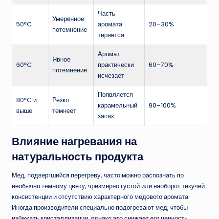
Часть
Умеренное
50°C
аромата
20–30%
потемнение
теряется
Аромат
Явное
60°C
практически
60–70%
потемнение
исчезает
Появляется
80°C и
Резко
карамельный
90–100%
выше
темнеет
запах
Влияние нагревания на
натуральность продукта
Мед, подвергшийся перегреву, часто можно распознать по
необычно темному цвету, чрезмерно густой или наоборот текучей
консистенции и отсутствию характерного медового аромата.
Иногда производители специально подогревают мед, чтобы
избежать кристаллизации, однако это снижает его ценность.