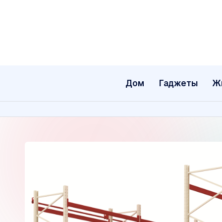
Перейти
к
содержимому
Дом
Гаджеты
Ж