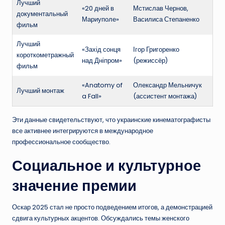
Лучший
«20 дней в
Мстислав Чернов,
документальный
Мариуполе»
Василиса Степаненко
фильм
Лучший
«Захід сонця
Ігор Григоренко
короткометражный
над Дніпром»
(режиссёр)
фильм
«Anatomy of
Олександр Мельничук
Лучший монтаж
a Fall»
(ассистент монтажа)
Эти данные свидетельствуют, что украинские кинематографисты
все активнее интегрируются в международное
профессиональное сообщество.
Социальное и культурное
значение премии
Оскар 2025 стал не просто подведением итогов, а демонстрацией
сдвига культурных акцентов. Обсуждались темы женского