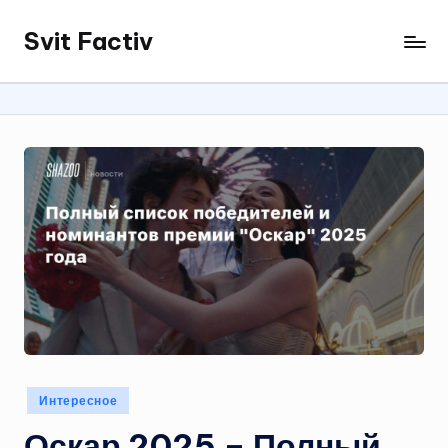
Svit Factiv
Перейти
к
содержимому
Опубликовано
Интересное
в
Оскар 2025 – Полный