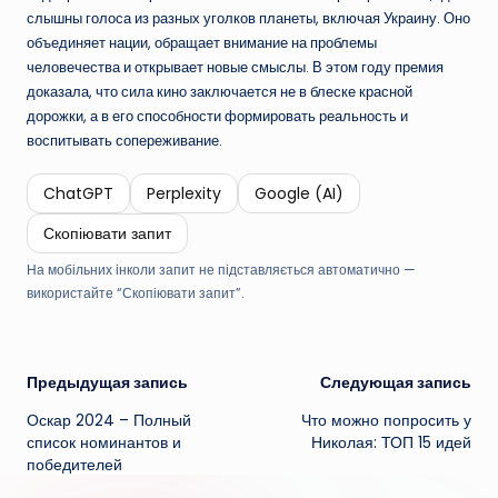
слышны голоса из разных уголков планеты, включая Украину. Оно
объединяет нации, обращает внимание на проблемы
человечества и открывает новые смыслы. В этом году премия
доказала, что сила кино заключается не в блеске красной
дорожки, а в его способности формировать реальность и
воспитывать сопереживание.
ChatGPT
Perplexity
Google (AI)
Скопіювати запит
На мобільних інколи запит не підставляється автоматично —
використайте “Скопіювати запит”.
Навигация
Предыдущая запись
Следующая запись
Оскар 2024 – Полный
Что можно попросить у
записи
список номинантов и
Николая: ТОП 15 идей
победителей