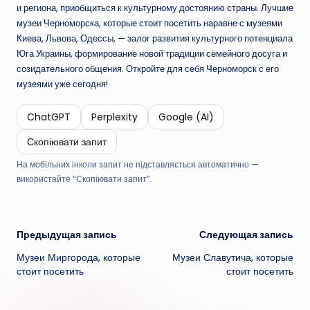
и региона, приобщиться к культурному достоянию страны. Лучшие
музеи Черноморска, которые стоит посетить наравне с музеями
Киева, Львова, Одессы, — залог развития культурного потенциала
Юга Украины, формирование новой традиции семейного досуга и
созидательного общения. Откройте для себя Черноморск с его
музеями уже сегодня!
ChatGPT
Perplexity
Google (AI)
Скопіювати запит
На мобільних інколи запит не підставляється автоматично —
використайте “Скопіювати запит”.
Навигация
Предыдущая запись
Следующая запись
Музеи Миргорода, которые
Музеи Славутича, которые
записи
стоит посетить
стоит посетить