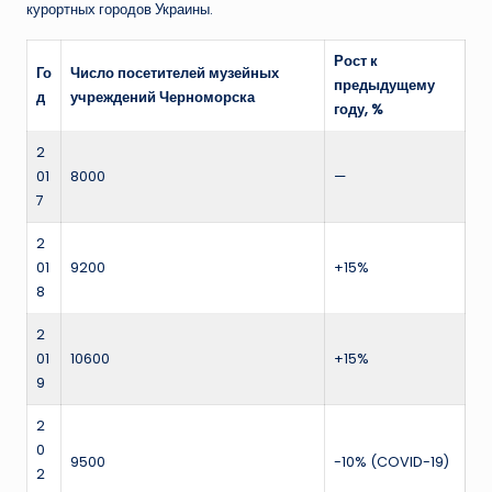
курортных городов Украины.
Рост к
Го
Число посетителей музейных
предыдущему
д
учреждений Черноморска
году, %
2
01
8000
—
7
2
01
9200
+15%
8
2
01
10600
+15%
9
2
0
9500
-10% (COVID-19)
2