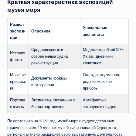
Краткая характеристика экспозиций
музея моря
Раздел
Уникальные
экспози
Описание
экспонаты
ции
Средневековые и
Модели кораблей XIX-
История
современные судна,
XX вв., дневники
флота
реконструкции
капитанов
Морские
Одежда штурманов,
Документы, формы,
професс
редкие морские
фотографии
ии
приборы
Портова
Экспонаты, связанные с
Артефакты с
я жизнь
бытом портовиков
затонувших судов
По состоянию на 2023 год, музей моря и судоходства был
отмечен в числе 10 лучших музейных инноваций Одесского
региона и активно расширяет свою выставочную деятельность.