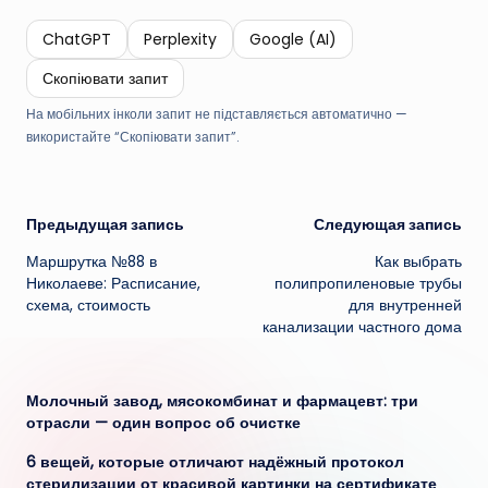
ChatGPT
Perplexity
Google (AI)
Скопіювати запит
На мобільних інколи запит не підставляється автоматично —
використайте “Скопіювати запит”.
Навигация
Предыдущая запись
Следующая запись
Маршрутка №88 в
Как выбрать
записи
Николаеве: Расписание,
полипропиленовые трубы
схема, стоимость
для внутренней
канализации частного дома
Молочный завод, мясокомбинат и фармацевт: три
отрасли — один вопрос об очистке
6 вещей, которые отличают надёжный протокол
стерилизации от красивой картинки на сертификате