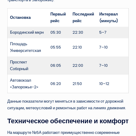
Первый
Последний
Интервал
Остановка
рейс
рейс
(минуты)
Бородинский мкрн
05:30
22:30
5–7
Площадь
05:55
22:10
7–10
Университетская
Проспект
06:05
22:00
7–10
Соборный
Автовокзал
06:20
21:50
10–12
«Запорожье-2»
Данные показатели могут меняться в зависимости от дорожной
ситуации, метеоусловий и ремонтных работ на линиях движения.
Техническое обеспечение и комфорт
На маршруте №5А работают преимущественно современные