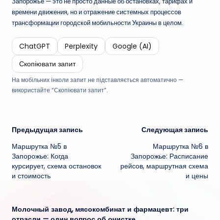
Запорожье — это не просто данные об остановках, тарифах и
времени движения, но и отражение системных процессов
трансформации городской мобильности Украины в целом.
ChatGPT
Perplexity
Google (AI)
Скопіювати запит
На мобільних інколи запит не підставляється автоматично —
використайте “Скопіювати запит”.
Навигация
Предыдущая запись
Следующая запись
Маршрутка №5 в
Маршрутка №6 в
записи
Запорожье: Когда
Запорожье: Расписание
курсирует, схема остановок
рейсов, маршрутная схема
и стоимость
и цены
Молочный завод, мясокомбинат и фармацевт: три
отрасли — один вопрос об очистке