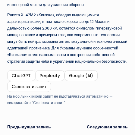
инженерной мысли для усиления обороны.
Ракета Х-47М2 «Кинжал», обладая выдающимися
характеристиками, в том числе скоростью до 12 Махов и
дальностью более 2000 км, остаётся символом гиперзвуковой
мощи, но также и примером того, как современные технологии
могут быть нейтрализованы интеллектуальной и технологической
адаптацией противника. Для Украины изучение особенностей
«Кинжала» стало важным шагом в построении собственной
стратегии защиты неба и укреплении национальной безопасности.
ChatGPT
Perplexity
Google (AI)
Скопіювати запит
На мобільних інколи запит не підставляється автоматично —
використайте “Скопіювати запит”.
Навигация
Предыдущая запись
Следующая запись