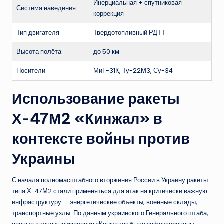
Инерциальная + спутниковая
Система наведения
коррекция
Тип двигателя
Твердотопливный РДТТ
Высота полёта
до 50 км
Носители
МиГ-31К, Ту-22М3, Су-34
Использование ракеты
Х-47М2 «Кинжал» в
контексте войны против
Украины
С начала полномасштабного вторжения России в Украину ракеты
типа Х-47М2 стали применяться для атак на критически важную
инфраструктуру — энергетические объекты, военные склады,
транспортные узлы. По данным украинского Генерального штаба,