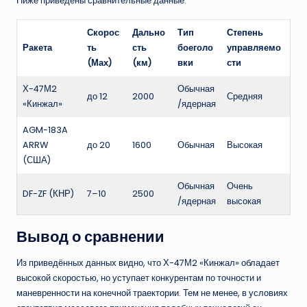
Ниже приведены сравнительные данные:
Скорос
Дально
Тип
Степень
Ракета
ть
сть
боеголо
управляемо
(Мах)
(км)
вки
сти
Х-47М2
Обычная
до 12
2000
Средняя
«Кинжал»
/ядерная
AGM-183A
ARRW
до 20
1600
Обычная
Высокая
(США)
Обычная
Очень
DF-ZF (КНР)
7–10
2500
/ядерная
высокая
Вывод о сравнении
Из приведённых данных видно, что Х-47М2 «Кинжал» обладает
высокой скоростью, но уступает конкурентам по точности и
маневренности на конечной траектории. Тем не менее, в условиях