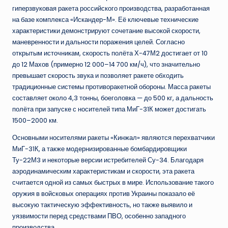
гиперзвуковая ракета российского производства, разработанная
на базе комплекса «Искандер-М». Её ключевые технические
характеристики демонстрируют сочетание высокой скорости,
маневренности и дальности поражения целей. Согласно
открытым источникам, скорость полёта Х-47М2 достигает от 10
до 12 Махов (примерно 12 000–14 700 км/ч), что значительно
превышает скорость звука и позволяет ракете обходить
традиционные системы противоракетной обороны. Масса ракеты
составляет около 4,3 тонны, боеголовка — до 500 кг, а дальность
полёта при запуске с носителей типа МиГ-31К может достигать
1500–2000 км.
Основными носителями ракеты «Кинжал» являются перехватчики
МиГ-31К, а также модернизированные бомбардировщики
Ту-22М3 и некоторые версии истребителей Су-34. Благодаря
аэродинамическим характеристикам и скорости, эта ракета
считается одной из самых быстрых в мире. Использование такого
оружия в войсковых операциях против Украины показало её
высокую тактическую эффективность, но также выявило и
уязвимости перед средствами ПВО, особенно западного
производства.