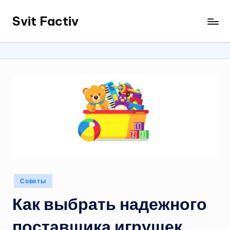
Svit Factiv
Перейти
к
содержимому
Опубликовано
Советы
в
Как выбрать надежного
поставщика игрушек