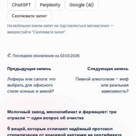
ChatGPT
Perplexity
Google (AI)
Скопіювати запит
На мобільних інколи запит не підставляється автоматично —
використайте “Скопіювати запит”.
Последнее обновление на 03.03.2026
Навигация
Предыдущая запись
Следующая запись
Лоферы или сапоги: что
Пивной алкоголизм – миф
записи
выбрать для офисного
или реальная
стиля осенью и зимой?
зависимость?
Молочный завод, мясокомбинат и фармацевт: три
отрасли — один вопрос об очистке
6 вещей, которые отличают надёжный протокол
стерилизации от красивой картинки на сертификате