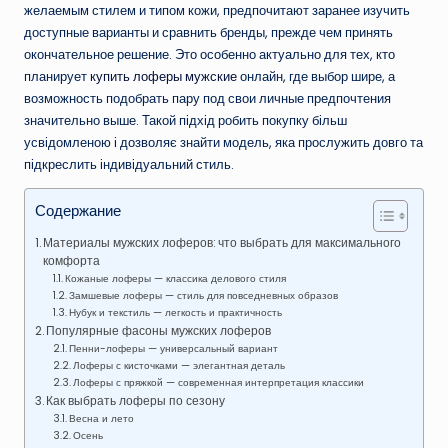
желаемым стилем и типом кожи, предпочитают заранее изучить
доступные варианты и сравнить бренды, прежде чем принять
окончательное решение. Это особенно актуально для тех, кто
планирует
купить лоферы мужские
онлайн, где выбор шире, а
возможность подобрать пару под свои личные предпочтения
значительно выше. Такой підхід робить покупку більш
усвідомленою і дозволяє знайти модель, яка прослужить довго та
підкреслить індивідуальний стиль.
Содержание
Материалы мужских лоферов: что выбрать для максимального
комфорта
Кожаные лоферы — классика делового стиля
Замшевые лоферы — стиль для повседневных образов
Нубук и текстиль — легкость и практичность
Популярные фасоны мужских лоферов
Пенни-лоферы — универсальный вариант
Лоферы с кисточками — элегантная деталь
Лоферы с пряжкой — современная интерпретация классики
Как выбрать лоферы по сезону
Весна и лето
Осень