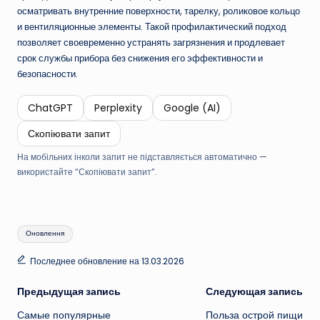
осматривать внутренние поверхности, тарелку, роликовое кольцо
и вентиляционные элементы. Такой профилактический подход
позволяет своевременно устранять загрязнения и продлевает
срок службы прибора без снижения его эффективности и
безопасности.
ChatGPT
Perplexity
Google (AI)
Скопіювати запит
На мобільних інколи запит не підставляється автоматично —
використайте “Скопіювати запит”.
Метки:
Оновлення
Последнее обновление на 13.03.2026
Навигация
Предыдущая запись
Следующая запись
Самые популярные
Польза острой пищи