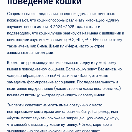
поведение кошки
Современные исследования поведения домашних животных
показывают, что кошки способны различать интонацию и длину
звучания своего имени. В 2024–2025 годах этологи
подтвердили, что кошки лучше реагируют на имена с шипящими и
свистящими звуками — например, «С», «Ш», «Ч». Именно поэтому
такие имена, как
Сима
,
Шани
или
Чери
, часто быстрее
запоминаются питомцами.
Кроме того, рекомендуется использовать одну и ту же форму
имени в повседневном общении. Если кошку зовут
Василиса
, но
чаще вы обращаетесь к ней «Лиса» или «Вася», это может
замедлить формирование ассоциации. Последовательность и
позитивное подкрепление (лакомство или ласка после отклика)
помогают питомцу быстрее привыкнуть к своему имени.
Эксперты советуют избегать имен, созвучных с часто
повторяемыми командами или словами в быту. Например, имя
«Фуся» может звучать похоже на запрещающую команду «фу»,
что способно вызвать у кошки путаницу. Чёткое, короткое и
эмоционально позитивно окрашенное имя облегчает