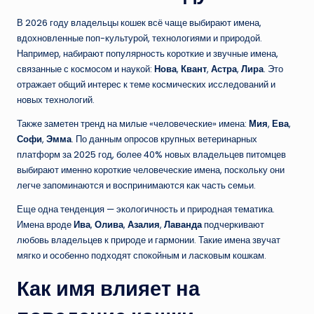
В 2026 году владельцы кошек всё чаще выбирают имена,
вдохновленные поп-культурой, технологиями и природой.
Например, набирают популярность короткие и звучные имена,
связанные с космосом и наукой:
Нова
,
Квант
,
Астра
,
Лира
. Это
отражает общий интерес к теме космических исследований и
новых технологий.
Также заметен тренд на милые «человеческие» имена:
Мия
,
Ева
,
Софи
,
Эмма
. По данным опросов крупных ветеринарных
платформ за 2025 год, более 40% новых владельцев питомцев
выбирают именно короткие человеческие имена, поскольку они
легче запоминаются и воспринимаются как часть семьи.
Еще одна тенденция — экологичность и природная тематика.
Имена вроде
Ива
,
Олива
,
Азалия
,
Лаванда
подчеркивают
любовь владельцев к природе и гармонии. Такие имена звучат
мягко и особенно подходят спокойным и ласковым кошкам.
Как имя влияет на