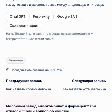
коммуникацию и укрепляет связь между владельцем и питомцем.
ChatGPT
Perplexity
Google (AI)
Скопіювати запит
На мобільних інколи запит не підставляється автоматично —
використайте “Скопіювати запит”.
Метки:
Оновлення
Последнее обновление на 13.03.2026
Навигация
Предыдущая запись
Следующая запись
Как назвать собаку девочка
Как назвать кота мальчика
записи
Молочный завод, мясокомбинат и фармацевт: три
отрасли — один вопрос об очистке