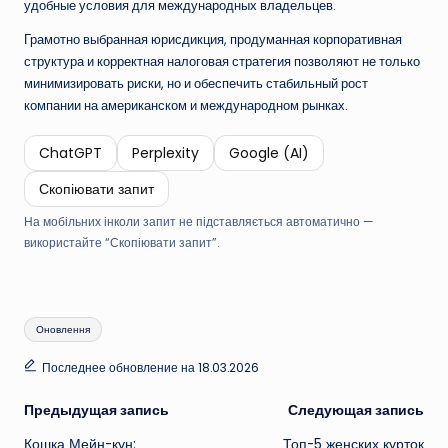
удобные условия для международных владельцев.
Грамотно выбранная юрисдикция, продуманная корпоративная
структура и корректная налоговая стратегия позволяют не только
минимизировать риски, но и обеспечить стабильный рост
компании на американском и международном рынках.
ChatGPT
Perplexity
Google (AI)
Скопіювати запит
На мобільних інколи запит не підставляється автоматично —
використайте “Скопіювати запит”.
Метки:
Оновлення
Последнее обновление на 18.03.2026
Навигация
Предыдущая запись
Следующая запись
Кошка Мейн-кун:
Топ-5 женских курток