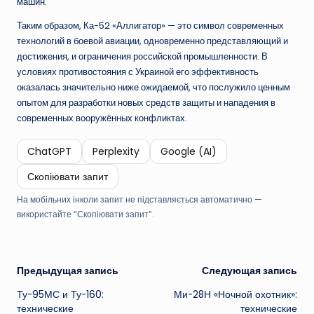
машин.
Таким образом, Ка-52 «Аллигатор» — это символ современных
технологий в боевой авиации, одновременно представляющий и
достижения, и ограничения российской промышленности. В
условиях противостояния с Украиной его эффективность
оказалась значительно ниже ожидаемой, что послужило ценным
опытом для разработки новых средств защиты и нападения в
современных вооружённых конфликтах.
ChatGPT
Perplexity
Google (AI)
Скопіювати запит
На мобільних інколи запит не підставляється автоматично —
використайте “Скопіювати запит”.
Навигация
Предыдущая запись
Следующая запись
Ту-95МС и Ту-160:
Ми-28Н «Ночной охотник»:
записи
технические
технические