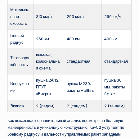
Максимал
ьная
310 км/ч
293 км/ч
290 км/ч
скорость
Боевой
250 км
480 км
400 км
радиус
высокая,
Тяговоору
коаксиальна
стандартная
стандартная
жённость
я схема
пушка 2А42,
пушка 30
Вооружен
пушка M230,
ПТУР
мм, ракеты
ие
ракеты Hellfire
«Вихрь»
Spike
Экипаж
2 (рядом)
2 (тандем)
2 (тандем)
Как показывает сравнительный анализ, несмотря на большую
маневренность и уникальную конструкцию, Ка-52 уступает по
боевому радиусу и дальности управляемых ракет западным