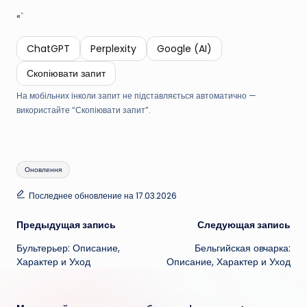
«`
ChatGPT
Perplexity
Google (AI)
Скопіювати запит
На мобільних інколи запит не підставляється автоматично —
використайте “Скопіювати запит”.
Метки:
Оновлення
Последнее обновление на 17.03.2026
Навигация
Предыдущая запись
Следующая запись
Бультерьер: Описание,
Бельгийская овчарка:
записи
Характер и Уход
Описание, Характер и Уход