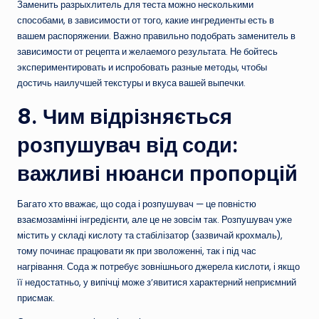
Заменить разрыхлитель для теста можно несколькими
способами, в зависимости от того, какие ингредиенты есть в
вашем распоряжении. Важно правильно подобрать заменитель в
зависимости от рецепта и желаемого результата. Не бойтесь
экспериментировать и испробовать разные методы, чтобы
достичь наилучшей текстуры и вкуса вашей выпечки.
8. Чим відрізняється
розпушувач від соди:
важливі нюанси пропорцій
Багато хто вважає, що сода і розпушувач — це повністю
взаємозамінні інгредієнти, але це не зовсім так. Розпушувач уже
містить у складі кислоту та стабілізатор (зазвичай крохмаль),
тому починає працювати як при зволоженні, так і під час
нагрівання. Сода ж потребує зовнішнього джерела кислоти, і якщо
її недостатньо, у випічці може з’явитися характерний неприємний
присмак.