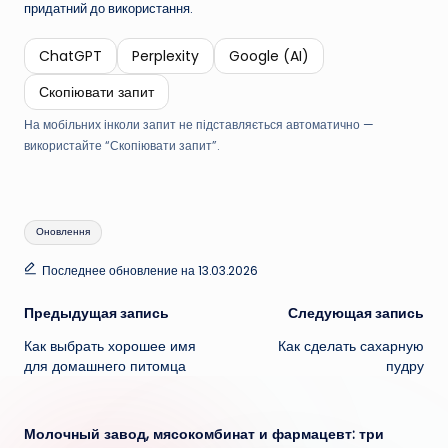
придатний до використання.
ChatGPT
Perplexity
Google (AI)
Скопіювати запит
На мобільних інколи запит не підставляється автоматично —
використайте “Скопіювати запит”.
Метки:
Оновлення
Последнее обновление на 13.03.2026
Навигация
Предыдущая запись
Следующая запись
Как выбрать хорошее имя
Как сделать сахарную
записи
для домашнего питомца
пудру
Молочный завод, мясокомбинат и фармацевт: три