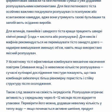
ферментовані закваски та безглютенові суміші з уже доданими
розпушувальними компонентами. Для безглютенового тіста
особливо важливо поєднувати розпушувач із псиліумом або
ксантановою камеддю, адже вони утримують газові бульбашки та
запобігають осіданню виробів.
Для млинців, панкейків і швидкого тіста краще працюють швидкі
хімічні реакції (сода + кислота або розпушувач). Для кексів і
мафінів рекомендується не перемішувати тісто занадто довго —
надмірне вимішування зменшує об’єм, навіть якщо використано
якісний розпушувач.
У бісквітному тісті ефективніше комбінувати механічне насичення
повітрям (збивання яєць) із невеликою кількістю розпушувача —
сучасні кулінарні дослідження текстури показують, що така
комбінація забезпечує більш рівномірну пористість і стійку
структуру після охолодження.
Також слід зважати на свіжість інгредієнтів. Розпушувач втрачає
активність у середньому через 6–12 місяців після відкриття
упаковки. Перевірити його можна, додавши невелику кількість у
теплу воду — якщо починається активне шипіння, продукт