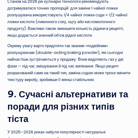
Станом на 2026 рік кулінарні технологи рекомендують
дотримуватися точних пропорцій: для заміни 1 чайної ложки
розпушувача використовують 1/4 чайної ложки соди + 1/2 чайної
ложки кислоти (лимонного соку, оцту або кисломолочного
продукту). Важливо також зменшити кількість рідини в рецепті,
якщо додається значний об’єм рідкої кислоти.
Окрему увагу варто приділяти так званим «подвійним»
розпушувачам (double-acting baking powder), які сьогодні
найчастіше зустрічаються у продажу. Вони виділяють газ у дві
фази — під час змішування й під час випікання. Якщо рецепт
розрахований саме на такий тип, заміна содою може трохи змінити
текстуру виробу, зробивши її менш стабільною.
9. Сучасні альтернативи та
поради для різних типів
тіста
У 2025–2026 роках набули популярності натуральні