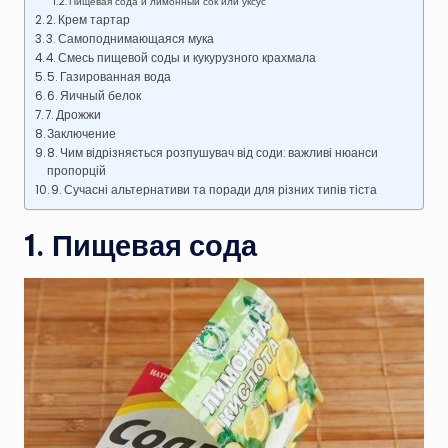
Пищевая сода и лимонный сок или уксус
2. Крем тартар
3. Самоподнимающаяся мука
4. Смесь пищевой соды и кукурузного крахмала
5. Газированная вода
6. Яичный белок
7. Дрожжи
Заключение
8. Чим відрізняється розпушувач від соди: важливі нюанси
пропорцій
9. Сучасні альтернативи та поради для різних типів тіста
1. Пищевая сода