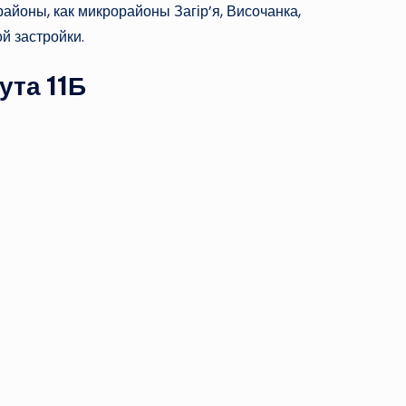
районы, как микрорайоны Загір’я, Височанка,
й застройки.
та 11Б