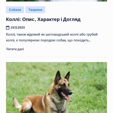
Опубліковано
Собаки
Тварини
у
Коллі: Опис, Характер і Догляд
23.12.2023
Коллі, також відомий як шотландський коллі або грубий
коллі, є популярною породою собак, що походить…
Читати далі