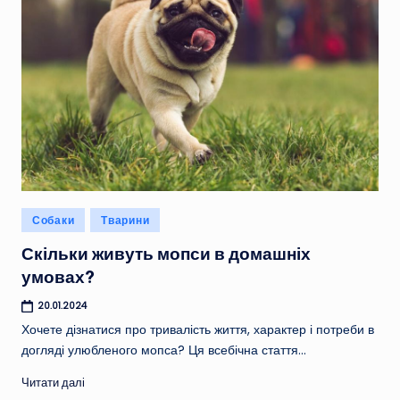
Опубліковано
Собаки
Тварини
у
Скільки живуть мопси в домашніх
умовах?
20.01.2024
Хочете дізнатися про тривалість життя, характер і потреби в
догляді улюбленого мопса? Ця всебічна стаття…
Читати далі