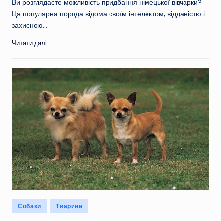
Ви розглядаєте можливість придбання німецької вівчарки?
Ця популярна порода відома своїм інтелектом, відданістю і
захисною…
Читати далі
Опубліковано
Собаки
Тварини
у