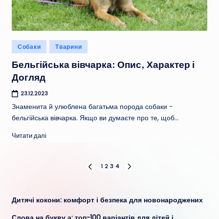
Опубліковано
Собаки
Тварини
у
Бельгійська вівчарка: Опис, Характер і
Догляд
23.12.2023
Знаменита й улюблена багатьма порода собаки -
бельгійська вівчарка. Якщо ви думаєте про те, щоб…
Читати далі
Пагінація
1
2
3
4
ПОПЕРЕДНЯ
НАСТУПНА
СТОРІНКА
СТОРІНКА
записів
Дитячі кокони: комфорт і безпека для новонароджених
Слова на букву а: топ-100 варіантів для дітей і