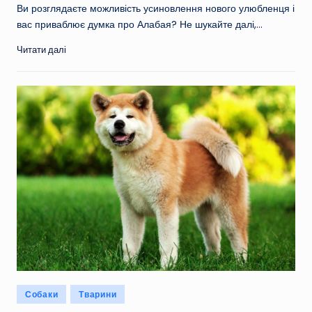
Ви розглядаєте можливість усиновлення нового улюбленця і
вас приваблює думка про Алабая? Не шукайте далі,…
Читати далі
Опубліковано
Собаки
Тварини
у