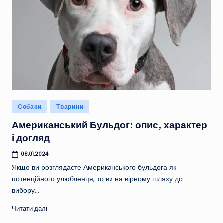
Опубліковано
Собаки
Тварини
у
Американський Бульдог: опис, характер
і догляд
08.01.2024
Якщо ви розглядаєте Американського бульдога як
потенційного улюбленця, то ви на вірному шляху до
вибору…
Читати далі