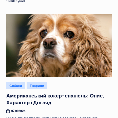
Читати далі
Опубліковано
Собаки
Тварини
у
Американський кокер-спанієль: Опис,
Характер і Догляд
07.01.2024