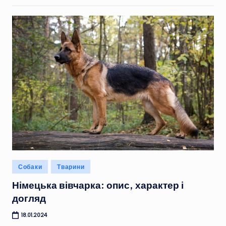
Опубліковано
Собаки
Тварини
у
Німецька вівчарка: опис, характер і
догляд
18.01.2024