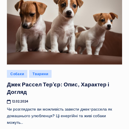
Опубліковано
Собаки
Тварини
у
Джек Рассел Тер’єр: Опис, Характер і
Догляд
12.02.2024
Чи розглядаєте ви можливість завести джек-рассела як
домашнього улюбленця? Ці енергійні та живі собаки
можуть…