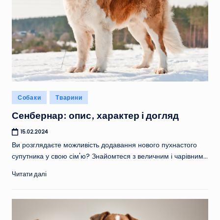
Опубліковано
Собаки
Тварини
у
Сенбернар: опис, характер і догляд
15.02.2024
Ви розглядаєте можливість додавання нового пухнастого
супутника у свою сім'ю? Знайомтеся з величним і чарівним…
Читати далі