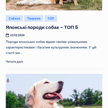
Опубліковано
Собаки
Тварини
ТОП
у
Японські породи собак – ТОП 5
22.02.2024
Породи японських собак відомі своїми унікальними
характеристиками і багатим культурним значенням. У цій
статті ми…
Читати далі