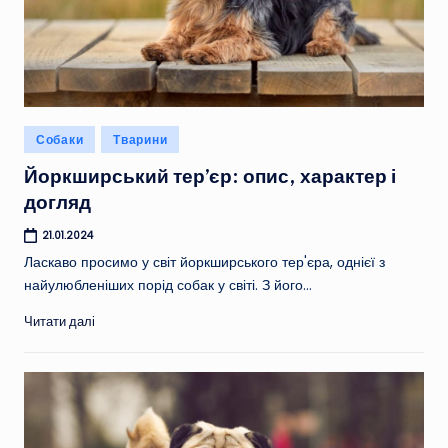
Опубліковано
Собаки
Тварини
у
Йоркширський тер’єр: опис, характер і
догляд
21.01.2024
Ласкаво просимо у світ йоркширського тер'єра, однієї з
найулюбленіших порід собак у світі. З його…
Читати далі