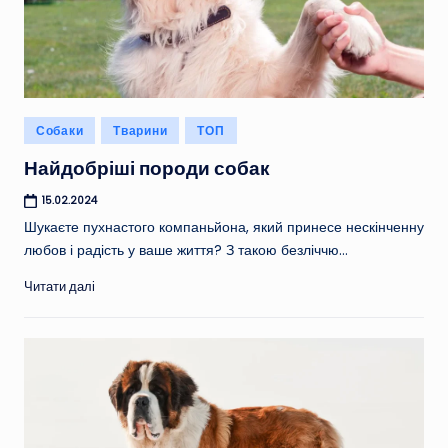
Опубліковано
Собаки
Тварини
ТОП
у
Найдобріші породи собак
15.02.2024
Шукаєте пухнастого компаньйона, який принесе нескінченну
любов і радість у ваше життя? З такою безліччю…
Читати далі