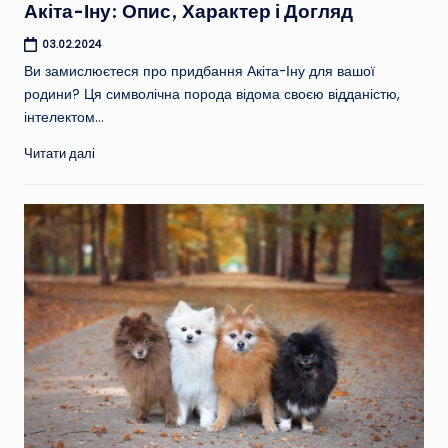
Акіта-Іну: Опис, Характер і Догляд
03.02.2024
Ви замислюєтеся про придбання Акіта-Іну для вашої
родини? Ця символічна порода відома своєю відданістю,
інтелектом…
Читати далі