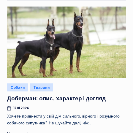
Опубліковано
Собаки
Тварини
у
Доберман: опис, характер і догляд
07.01.2024
Хочете привнести у свій дім сильного, вірного і розумного
собачого супутника? Не шукайте далі, ніж…