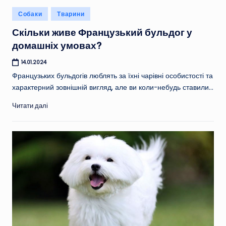
Опубліковано
Собаки
Тварини
у
Скільки живе Французький бульдог у
домашніх умовах?
14.01.2024
Французьких бульдогів люблять за їхні чарівні особистості та
характерний зовнішній вигляд, але ви коли-небудь ставили…
Читати далі