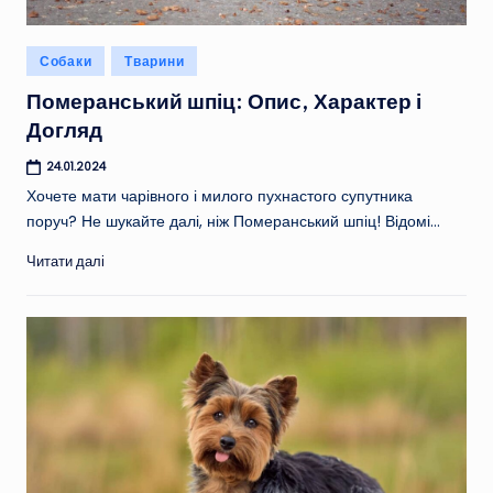
Опубліковано
Собаки
Тварини
у
Померанський шпіц: Опис, Характер і
Догляд
24.01.2024
Хочете мати чарівного і милого пухнастого супутника
поруч? Не шукайте далі, ніж Померанський шпіц! Відомі…
Читати далі